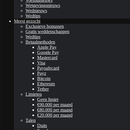
Voetbalnieuws
Wetgevingsnieuws
Wednieuws
Wedtips
Meest gezocht
Exclusieve bonussen
Gratis weddenschappen
Wedtips
Betaalmethoden
Apple Pay
Google Pay
Mastercard
Visa
Paysafecard
Payz
Bitcoin
Ethereum
Tether
Limieten
Geen limiet
€90.000 per maand
€80.000 per maand
€20.000 per maand
Talen
Duits