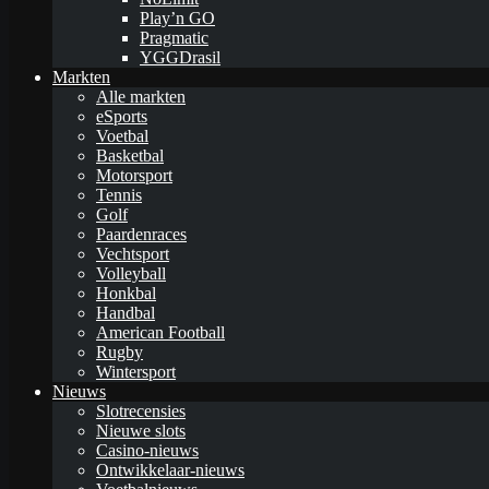
Play’n GO
Pragmatic
YGGDrasil
Markten
Alle markten
eSports
Voetbal
Basketbal
Motorsport
Tennis
Golf
Paardenraces
Vechtsport
Volleyball
Honkbal
Handbal
American Football
Rugby
Wintersport
Nieuws
Slotrecensies
Nieuwe slots
Casino-nieuws
Ontwikkelaar-nieuws