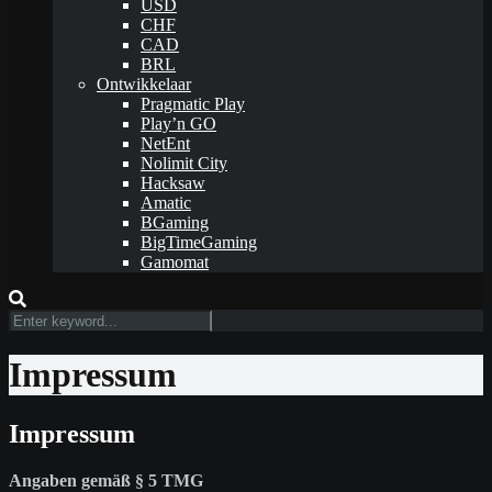
USD
CHF
CAD
BRL
Ontwikkelaar
Pragmatic Play
Play’n GO
NetEnt
Nolimit City
Hacksaw
Amatic
BGaming
BigTimeGaming
Gamomat
Impressum
Impressum
Angaben gemäß § 5 TMG