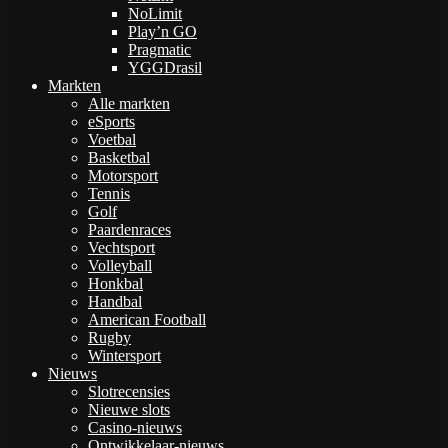
NoLimit
Play’n GO
Pragmatic
YGGDrasil
Markten
Alle markten
eSports
Voetbal
Basketbal
Motorsport
Tennis
Golf
Paardenraces
Vechtsport
Volleyball
Honkbal
Handbal
American Football
Rugby
Wintersport
Nieuws
Slotrecensies
Nieuwe slots
Casino-nieuws
Ontwikkelaar-nieuws