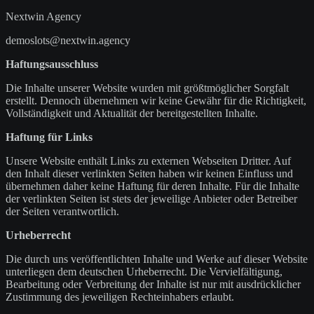
Nextwin Agency
demoslots@nextwin.agency
Haftungsausschluss
Die Inhalte unserer Website wurden mit größtmöglicher Sorgfalt
erstellt. Dennoch übernehmen wir keine Gewähr für die Richtigkeit,
Vollständigkeit und Aktualität der bereitgestellten Inhalte.
Haftung für Links
Unsere Website enthält Links zu externen Webseiten Dritter. Auf
den Inhalt dieser verlinkten Seiten haben wir keinen Einfluss und
übernehmen daher keine Haftung für deren Inhalte. Für die Inhalte
der verlinkten Seiten ist stets der jeweilige Anbieter oder Betreiber
der Seiten verantwortlich.
Urheberrecht
Die durch uns veröffentlichten Inhalte und Werke auf dieser Website
unterliegen dem deutschen Urheberrecht. Die Vervielfältigung,
Bearbeitung oder Verbreitung der Inhalte ist nur mit ausdrücklicher
Zustimmung des jeweiligen Rechteinhabers erlaubt.