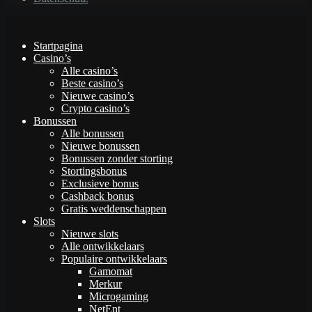
Startpagina
Casino’s
Alle casino’s
Beste casino’s
Nieuwe casino’s
Crypto casino’s
Bonussen
Alle bonussen
Nieuwe bonussen
Bonussen zonder storting
Stortingsbonus
Exclusieve bonus
Cashback bonus
Gratis weddenschappen
Slots
Nieuwe slots
Alle ontwikkelaars
Populaire ontwikkelaars
Gamomat
Merkur
Microgaming
NetEnt