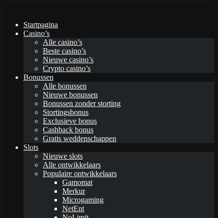
Startpagina
Casino’s
Alle casino’s
Beste casino’s
Nieuwe casino’s
Crypto casino’s
Bonussen
Alle bonussen
Nieuwe bonussen
Bonussen zonder storting
Stortingsbonus
Exclusieve bonus
Cashback bonus
Gratis weddenschappen
Slots
Nieuwe slots
Alle ontwikkelaars
Populaire ontwikkelaars
Gamomat
Merkur
Microgaming
NetEnt
NoLimit