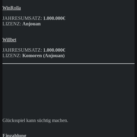
WinRolla
JAHRESUMSATZ:
1.000.000€
LIZENZ:
Anjouan
Willbet
JAHRESUMSATZ:
1.000.000€
LIZENZ:
Komoren (Anjouan)
Glücksspiel kann süchtig machen.
Einzahlung