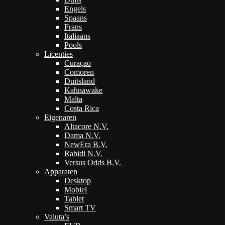
Engels
Spaans
Frans
Italiaans
Pools
Licenties
Curaçao
Comoren
Duitsland
Kahnawake
Malta
Costa Rica
Eigenaren
Altacore N.V.
Dama N.V.
NewEra B.V.
Rabidi N.V.
Versus Odds B.V.
Apparaten
Desktop
Mobiel
Tablet
Smart TV
Valuta’s