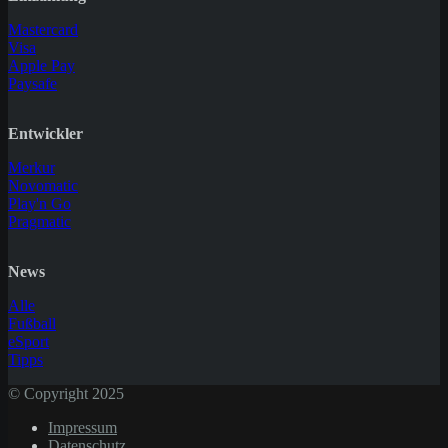
Mastercard
Visa
Apple Pay
Paysafe
Entwickler
Merkur
Novomatic
Play'n Go
Pragmatic
News
Alle
Fußball
eSport
Tip
p
s
© Copyright 2025
Impressum
Datenschutz