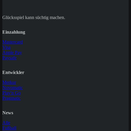
Glücksspiel kann süchtig machen.
Einzahlung
Mastercard
Visa
Apple Pay
Paysafe
Entwickler
Merkur
Novomatic
Play'n Go
Pragmatic
News
Alle
Fußball