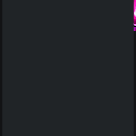
Try Demo
Geef een reactie
Je e-mailadres wordt niet gepubliceerd.
Vereiste velden zijn gemarkeerd met
*