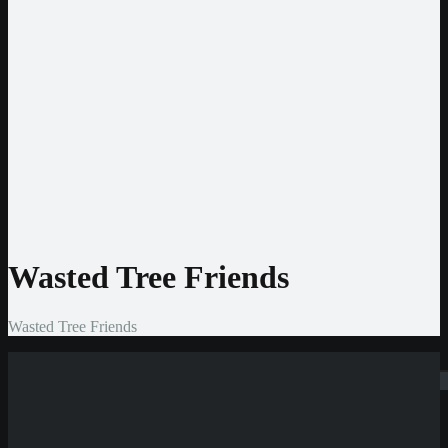
CHF
CAD
BRL
Ontwikkelaar
Pragmatic Play
Play’n GO
NetEnt
Nolimit City
Hacksaw
Amatic
BGaming
BigTimeGaming
Gamomat
Wasted Tree Friends
Wasted Tree Friends
Zoeken
Home
»
Slots
Recent
»