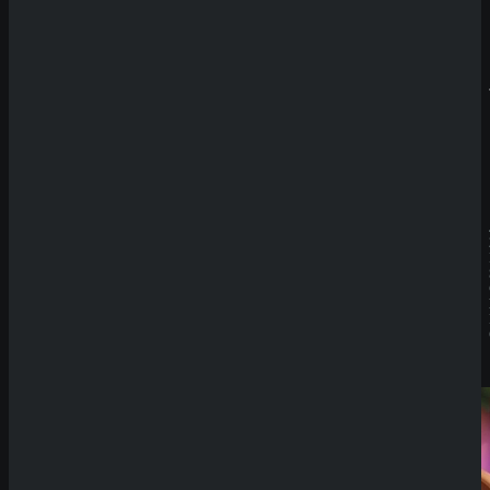
New Casinos