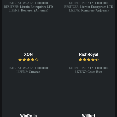
JAHRESUMSATZ:
1.000.000€
JAHRESUMSATZ:
1.000.000€
BESITZER:
Liernin Enterprises LTD
BESITZER:
Liernin Enterprises LTD
LIZENZ:
Komoren (Anjouan)
LIZENZ:
Komoren (Anjouan)
XON
RichRoyal
JAHRESUMSATZ:
1.000.000€
JAHRESUMSATZ:
1.000.000€
LIZENZ:
Curacao
LIZENZ:
Costa Rica
WinRolla
Willbet