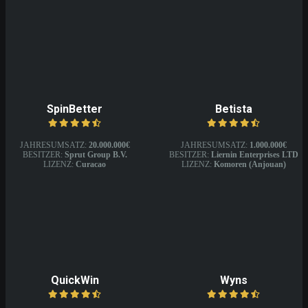
SpinBetter
Betista
JAHRESUMSATZ:
20.000.000€
JAHRESUMSATZ:
1.000.000€
BESITZER:
Sprut Group B.V.
BESITZER:
Liernin Enterprises LTD
LIZENZ:
Curacao
LIZENZ:
Komoren (Anjouan)
QuickWin
Wyns