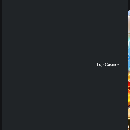
Nieuwe Gokkasten
Click here to play online slots for real money.
December 2025
Try Our Featured Games
2. december 202
Nieuwe Slots
November 2025 –
Volledig Overzicht
3. november 202
Nieuwe Slots
Oktober 2025 –
Compleet Overzicht
14. oktober 2025
Top Casinos