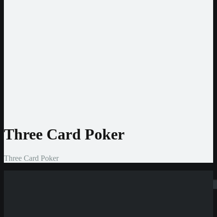
CHF
CAD
BRL
Ontwikkelaar
Pragmatic Play
Play’n GO
NetEnt
Nolimit City
Hacksaw
Amatic
BGaming
BigTimeGaming
Gamomat
Three Card Poker
Three Card Poker
Zoeken
Home
»
Slots
»