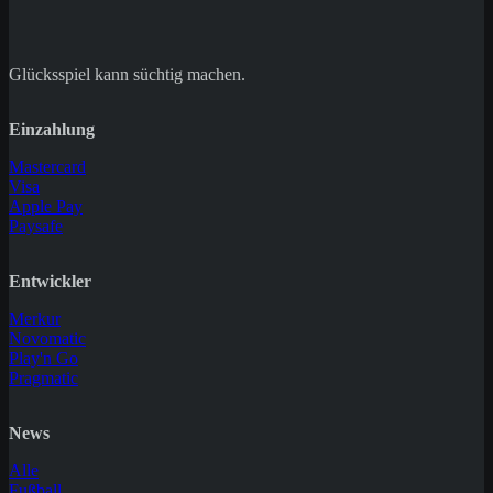
Glücksspiel kann süchtig machen.
Einzahlung
Mastercard
Visa
Apple Pay
Paysafe
Entwickler
Merkur
Novomatic
Play'n Go
Pragmatic
News
Alle
Fußball