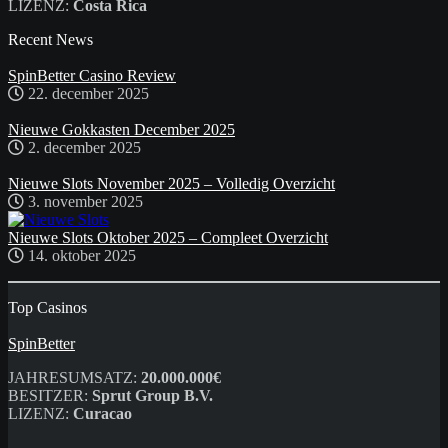
LIZENZ:
Costa Rica
Recent News
SpinBetter Casino Review
22. december 2025
Nieuwe Gokkasten December 2025
2. december 2025
Nieuwe Slots November 2025 – Volledig Overzicht
3. november 2025
Nieuwe Slots Oktober 2025 – Compleet Overzicht
14. oktober 2025
Top Casinos
SpinBetter
JAHRESUMSATZ:
20.000.000€
BESITZER:
Sprut Group B.V.
LIZENZ:
Curacao