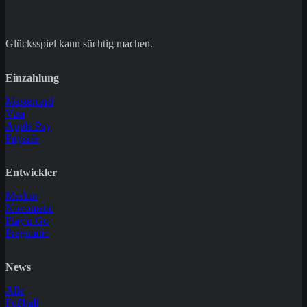
Glücksspiel kann süchtig machen.
Einzahlung
Mastercard
Visa
Apple Pay
Paysafe
Entwickler
Merkur
Novomatic
Play'n Go
Pragmatic
News
Alle
Fußball