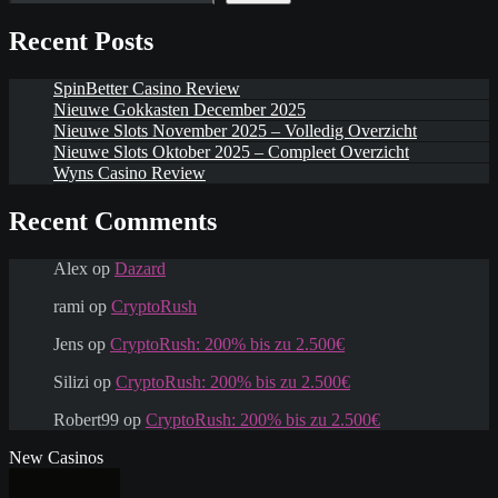
Recent Posts
SpinBetter Casino Review
Nieuwe Gokkasten December 2025
Nieuwe Slots November 2025 – Volledig Overzicht
Nieuwe Slots Oktober 2025 – Compleet Overzicht
Wyns Casino Review
Recent Comments
Alex
op
Dazard
rami
op
CryptoRush
Jens
op
CryptoRush: 200% bis zu 2.500€
Silizi
op
CryptoRush: 200% bis zu 2.500€
Robert99
op
CryptoRush: 200% bis zu 2.500€
New Casinos