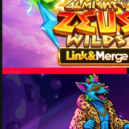
Try Demo