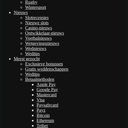
Rugby
Wintersport
Nieuws
Slotrecensies
Nieuwe slots
Casino-nieuws
Ontwikkelaar-nieuws
Voetbalnieuws
Wetgevingsnieuws
Wednieuws
Wedtips
Meest gezocht
Exclusieve bonussen
Gratis weddenschappen
Wedtips
Betaalmethoden
Apple Pay
Google Pay
Mastercard
Visa
Paysafecard
Payz
Bitcoin
Ethereum
Tether