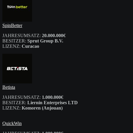
SpinBetter
JAHRESUMSATZ:
20.000.000€
BESITZER:
Sprut Group B.V.
LIZENZ:
Curacao
Betista
JAHRESUMSATZ:
1.000.000€
BESITZER:
Liernin Enterprises LTD
LIZENZ:
Komoren (Anjouan)
QuickWin