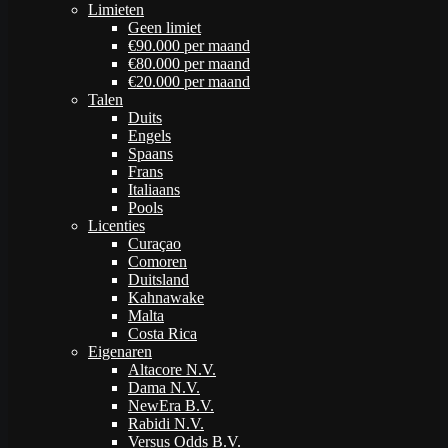
Limieten
Geen limiet
€90.000 per maand
€80.000 per maand
€20.000 per maand
Talen
Duits
Engels
Spaans
Frans
Italiaans
Pools
Licenties
Curaçao
Comoren
Duitsland
Kahnawake
Malta
Costa Rica
Eigenaren
Altacore N.V.
Dama N.V.
NewEra B.V.
Rabidi N.V.
Versus Odds B.V.