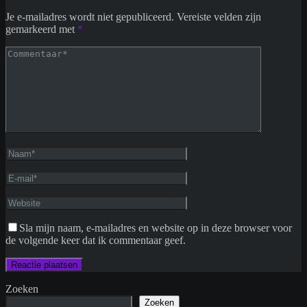
Je e-mailadres wordt niet gepubliceerd.
Vereiste velden zijn
gemarkeerd met
*
Sla mijn naam, e-mailadres en website op in deze browser voor
de volgende keer dat ik commentaar geef.
Zoeken
Zoeken