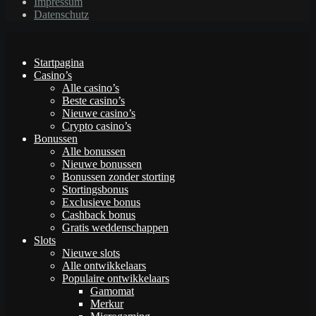
Impressum
Datenschutz
Startpagina
Casino’s
Alle casino’s
Beste casino’s
Nieuwe casino’s
Crypto casino’s
Bonussen
Alle bonussen
Nieuwe bonussen
Bonussen zonder storting
Stortingsbonus
Exclusieve bonus
Cashback bonus
Gratis weddenschappen
Slots
Nieuwe slots
Alle ontwikkelaars
Populaire ontwikkelaars
Gamomat
Merkur