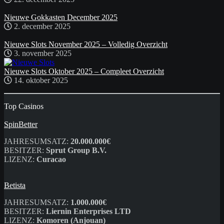
Nieuwe Gokkasten December 2025
2. december 2025
Nieuwe Slots November 2025 – Volledig Overzicht
3. november 2025
Nieuwe Slots Oktober 2025 – Compleet Overzicht
14. oktober 2025
Top Casinos
SpinBetter
JAHRESUMSATZ:
20.000.000€
BESITZER:
Sprut Group B.V.
LIZENZ:
Curacao
Betista
JAHRESUMSATZ:
1.000.000€
BESITZER:
Liernin Enterprises LTD
LIZENZ:
Komoren (Anjouan)