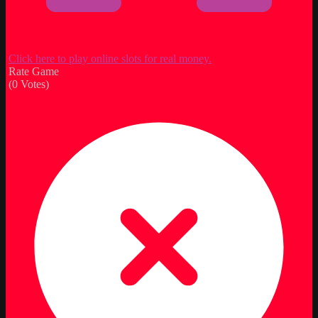
Click here to play online slots for real money.
Rate Game
(
0
Votes)