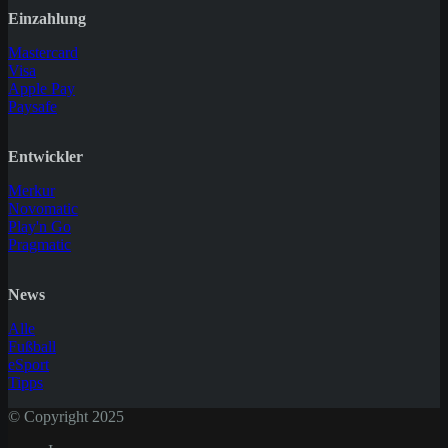
Einzahlung
Mastercard
Visa
Apple Pay
Paysafe
Entwickler
Merkur
Novomatic
Play'n Go
Pragmatic
News
Alle
Fußball
eSport
Tip
p
s
© Copyright 2025