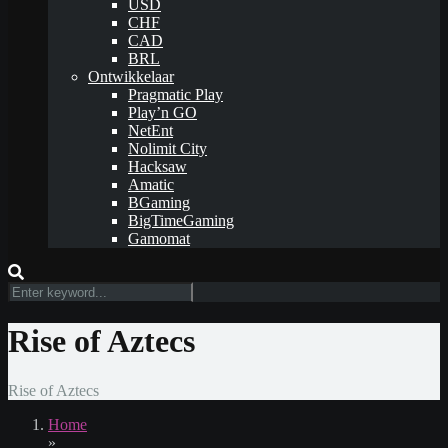
USD
CHF
CAD
BRL
Ontwikkelaar
Pragmatic Play
Play’n GO
NetEnt
Nolimit City
Hacksaw
Amatic
BGaming
BigTimeGaming
Gamomat
Rise of Aztecs
Rise of Aztecs
Home
»