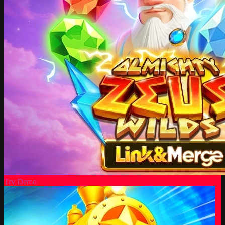
Try Demo