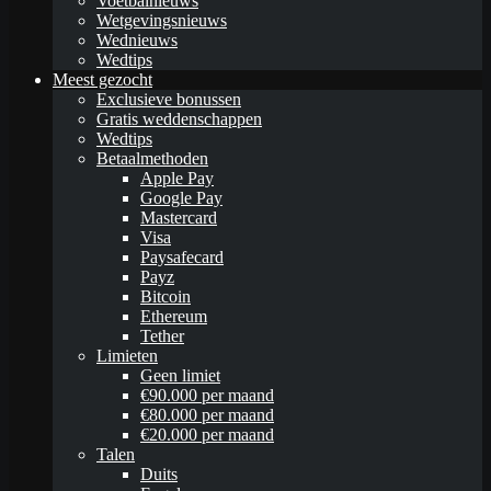
Voetbalnieuws
Wetgevingsnieuws
Wednieuws
Wedtips
Meest gezocht
Exclusieve bonussen
Gratis weddenschappen
Wedtips
Betaalmethoden
Apple Pay
Google Pay
Mastercard
Visa
Paysafecard
Payz
Bitcoin
Ethereum
Tether
Limieten
Geen limiet
€90.000 per maand
€80.000 per maand
€20.000 per maand
Talen
Duits