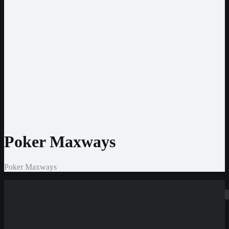
CHF
CAD
BRL
Ontwikkelaar
Pragmatic Play
Play’n GO
NetEnt
Nolimit City
Hacksaw
Amatic
BGaming
BigTimeGaming
Gamomat
Poker Maxways
Poker Maxways
Zoeken
Home
»
Slots
»