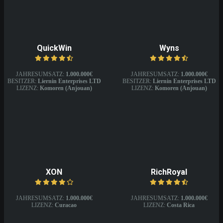
QuickWin
Wyns
JAHRESUMSATZ:
1.000.000€
JAHRESUMSATZ:
1.000.000€
BESITZER:
Liernin Enterprises LTD
BESITZER:
Liernin Enterprises LTD
LIZENZ:
Komoren (Anjouan)
LIZENZ:
Komoren (Anjouan)
XON
RichRoyal
JAHRESUMSATZ:
1.000.000€
JAHRESUMSATZ:
1.000.000€
LIZENZ:
Curacao
LIZENZ:
Costa Rica