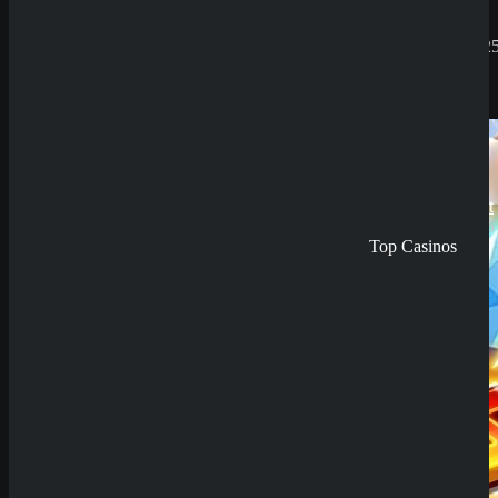
Nieuwe Gokkasten
December 2025
2. december 202
Nieuwe Slots
Submit
November 2025 –
Click here to play online slots for real money.
Volledig Overzicht
Try Our Featured Games
3. november 202
Nieuwe Slots
Oktober 2025 –
Compleet Overzicht
14. oktober 2025
Top Casinos