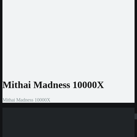
CHF
CAD
BRL
Ontwikkelaar
Pragmatic Play
Play’n GO
NetEnt
Nolimit City
Hacksaw
Amatic
BGaming
BigTimeGaming
Gamomat
Mithai Madness 10000X
Mithai Madness 10000X
Zoeken
Home
»
Slots
»