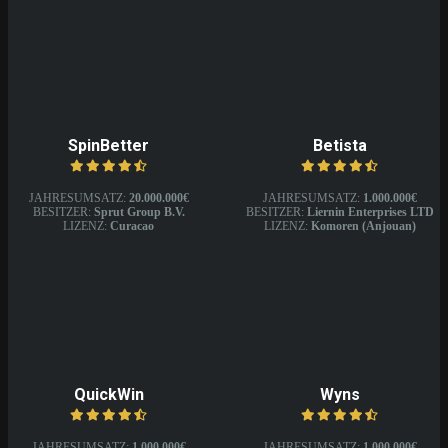
SpinBetter
Betista
JAHRESUMSATZ:
20.000.000€
JAHRESUMSATZ:
1.000.000€
BESITZER:
Sprut Group B.V.
BESITZER:
Liernin Enterprises LTD
LIZENZ:
Curacao
LIZENZ:
Komoren (Anjouan)
QuickWin
Wyns
JAHRESUMSATZ:
1.000.000€
JAHRESUMSATZ:
1.000.000€