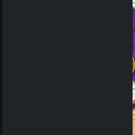
Curacao
Komore
(Anjoua
QuickWin
Wyns
JAHRESUMSATZ:
JAHRES
1.000.000€
1.000.00
BESITZER:
BESITZE
Liernin
Liernin
Enterprises
Enterpri
LTD
LTD
LIZENZ:
LIZENZ:
Komoren
Komore
(Anjouan)
(Anjoua