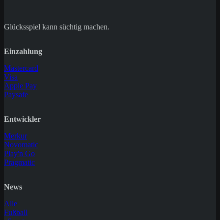
Glücksspiel kann süchtig machen.
Einzahlung
Mastercard
Visa
Apple Pay
Paysafe
Entwickler
Merkur
Novomatic
Play'n Go
Pragmatic
News
Alle
Fußball