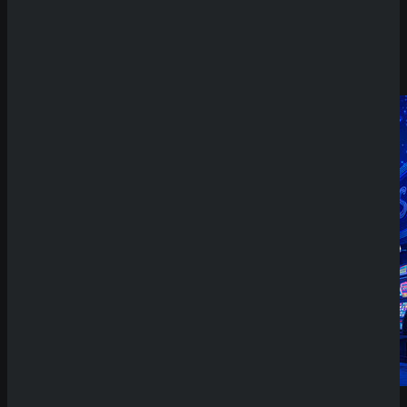
Try Demo
Try Demo