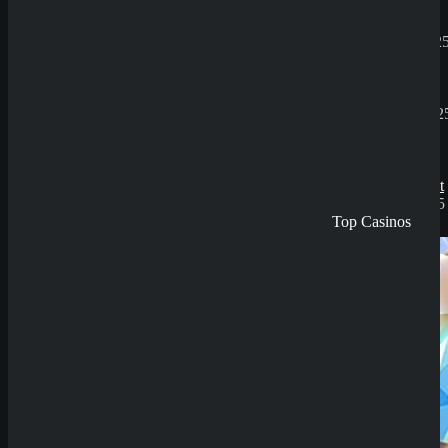
Nieuwe Gokkasten
Play for Real
December 2025
Play for Free
2. december 202
Nieuwe Slots
Having issues with
Mithai Madness 10000X
?
November 2025 –
Volledig Overzicht
3. november 202
Nieuwe Slots
Oktober 2025 –
Compleet Overzicht
Submit
14. oktober 2025
Click here to play online slots for real money.
Top Casinos
Try Our Featured Games