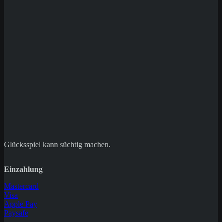
Glücksspiel kann süchtig machen.
Einzahlung
Mastercard
Visa
Apple Pay
Paysafe