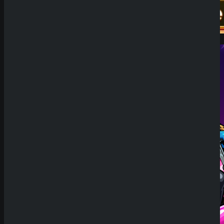
Try Demo