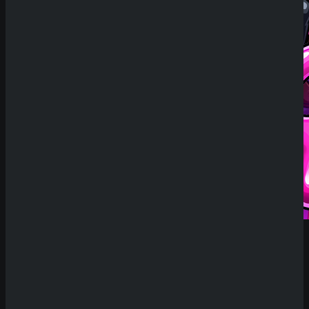
Try Demo
Geef een reactie
Je e-mailadres wordt niet gepubliceerd.
Vereiste
velden zijn gemarkeerd met
*