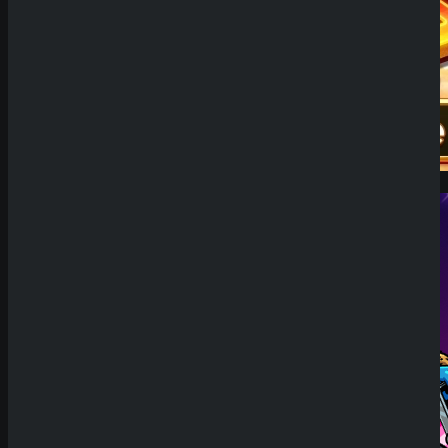
Try Demo