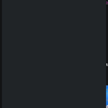
CryptoRush
200% bis
zu 2.500€
New Casinos
SpinBetter
Betist
JAHRESUMSATZ:
JAHRES
20.000.000€
1.000.00
BESITZER:
BESITZE
Sprut
Liernin
Group
Enterpri
B.V.
LTD
LIZENZ:
LIZENZ: