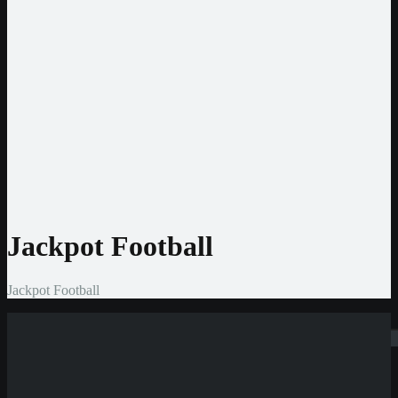
CHF
CAD
BRL
Ontwikkelaar
Pragmatic Play
Play’n GO
NetEnt
Nolimit City
Hacksaw
Amatic
BGaming
BigTimeGaming
Gamomat
Jackpot Football
Jackpot Football
Zoeken
Home
»
Slots
»