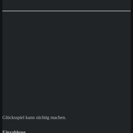
Glücksspiel kann süchtig machen.
Einzahlung