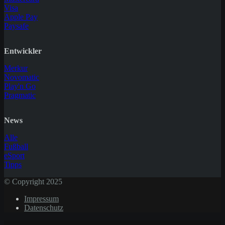
Visa
Apple Pay
Paysafe
Entwickler
Merkur
Novomatic
Play'n Go
Pragmatic
News
Alle
Fußball
eSport
Tip
p
s
© Copyright 2025
Impressum
Datenschutz