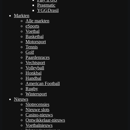
Pragmatic
YGGDrasil
Markten
Alle markten
eSports
Voetbal
Basketbal
Motorsport
Tennis
Golf
Paardenraces
Vechtsport
Volleyball
Honkbal
Handbal
American Football
Rugby
Wintersport
Nieuws
Slotrecensies
Nieuwe slots
Casino-nieuws
Ontwikkelaar-nieuws
Voetbalnieuws