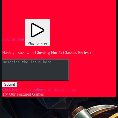
Play for Real
Play for Free
Having issues with
Glowing Hot 5: Classics Series
?
Submit
Click here to play online slots for real money.
Try Our Featured Games