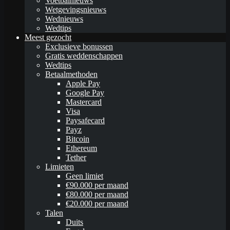
Voetbalnieuws
Wetgevingsnieuws
Wednieuws
Wedtips
Meest gezocht
Exclusieve bonussen
Gratis weddenschappen
Wedtips
Betaalmethoden
Apple Pay
Google Pay
Mastercard
Visa
Paysafecard
Payz
Bitcoin
Ethereum
Tether
Limieten
Geen limiet
€90.000 per maand
€80.000 per maand
€20.000 per maand
Talen
Duits