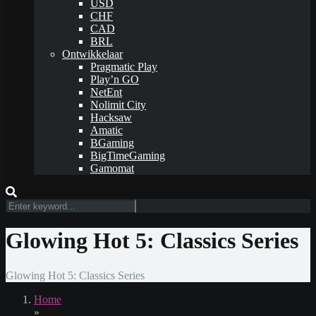
USD
CHF
CAD
BRL
Ontwikkelaar
Pragmatic Play
Play’n GO
NetEnt
Nolimit City
Hacksaw
Amatic
BGaming
BigTimeGaming
Gamomat
Glowing Hot 5: Classics Series
Glowing Hot 5: Classics Series
Home
»