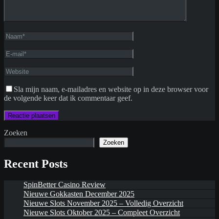
Sla mijn naam, e-mailadres en website op in deze browser voor
de volgende keer dat ik commentaar geef.
Zoeken
Zoeken
Recent Posts
SpinBetter Casino Review
Nieuwe Gokkasten December 2025
Nieuwe Slots November 2025 – Volledig Overzicht
Nieuwe Slots Oktober 2025 – Compleet Overzicht