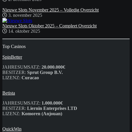
Nieuwe Slots November 2025 – Volledig Overzicht
3. november 2025
Nieuwe Slots Oktober 2025 – Compleet Overzicht
14. oktober 2025
Top Casinos
SpinBetter
JAHRESUMSATZ:
20.000.000€
BESITZER:
Sprut Group B.V.
LIZENZ:
Curacao
Betista
JAHRESUMSATZ:
1.000.000€
BESITZER:
Liernin Enterprises LTD
LIZENZ:
Komoren (Anjouan)
QuickWin