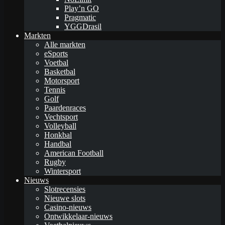
Play’n GO
Pragmatic
YGGDrasil
Markten
Alle markten
eSports
Voetbal
Basketbal
Motorsport
Tennis
Golf
Paardenraces
Vechtsport
Volleyball
Honkbal
Handbal
American Football
Rugby
Wintersport
Nieuws
Slotrecensies
Nieuwe slots
Casino-nieuws
Ontwikkelaar-nieuws