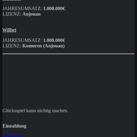
JAHRESUMSATZ:
1.000.000€
LIZENZ:
Anjouan
Willbet
JAHRESUMSATZ:
1.000.000€
LIZENZ:
Komoren (Anjouan)
Glücksspiel kann süchtig machen.
Einzahlung
Mastercard