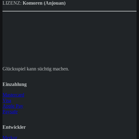
LIZENZ:
Komoren (Anjouan)
Glücksspiel kann süchtig machen.
Einzahlung
Mastercard
Visa
Apple Pay
Paysafe
Entwickler
Merkur