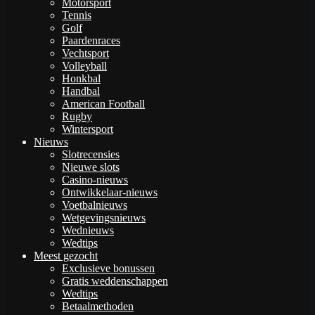
Motorsport
Tennis
Golf
Paardenraces
Vechtsport
Volleyball
Honkbal
Handbal
American Football
Rugby
Wintersport
Nieuws
Slotrecensies
Nieuwe slots
Casino-nieuws
Ontwikkelaar-nieuws
Voetbalnieuws
Wetgevingsnieuws
Wednieuws
Wedtips
Meest gezocht
Exclusieve bonussen
Gratis weddenschappen
Wedtips
Betaalmethoden