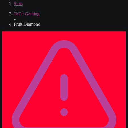
Slots
»
TaDa Gaming
»
Fruit Diamond