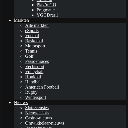
Play’n GO
Pragmatic
YGGDrasil
Markten
Alle markten
eSports
Voetbal
Basketbal
Motorsport
Tennis
Golf
Paardenraces
Vechtsport
Volleyball
Honkbal
Handbal
American Football
Rugby
Wintersport
Nieuws
Slotrecensies
Nieuwe slots
Casino-nieuws
Ontwikkelaar-nieuws