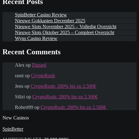
Recent Posts
SpinBetter Casino Review
Nieuwe Gokkasten December 2025
Nieuwe Slots November 2025 – Volledig Overzicht
Nieuwe Slots Oktober 2025 – Compleet Overzicht
Wyns Casino Review
Recent Comments
Alex
op
Dazard
rami
op
CryptoRush
Jens
op
CryptoRush: 200% bis zu 2.500€
Silizi
op
CryptoRush: 200% bis zu 2.500€
Robert99
op
CryptoRush: 200% bis zu 2.500€
New Casinos
SpinBetter