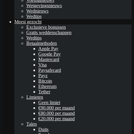
Voetbalnieuws
Wetgevingsnieuws
Wednieuws
Wedtips
Meest gezocht
Exclusieve bonussen
Gratis weddenschappen
Wedtips
Betaalmethoden
Apple Pay
Google Pay
Mastercard
Visa
Paysafecard
Payz
Bitcoin
Ethereum
Tether
Limieten
Geen limiet
€90.000 per maand
€80.000 per maand
€20.000 per maand
Talen
Duits