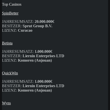
Top Casinos
SpinBetter
JAHRESUMSATZ:
20.000.000€
BESITZER:
Sprut Group B.V.
LIZENZ:
Curacao
Betista
JAHRESUMSATZ:
1.000.000€
BESITZER:
Liernin Enterprises LTD
LIZENZ:
Komoren (Anjouan)
QuickWin
JAHRESUMSATZ:
1.000.000€
BESITZER:
Liernin Enterprises LTD
LIZENZ:
Komoren (Anjouan)
Wyns