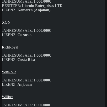
JAHRESUMSATZ:
1.000.000€
BESITZER:
Liernin Enterprises LTD
LIZENZ:
Komoren (Anjouan)
XON
JAHRESUMSATZ:
1.000.000€
LIZENZ:
Curacao
RichRoyal
JAHRESUMSATZ:
1.000.000€
LIZENZ:
Costa Rica
WinRolla
JAHRESUMSATZ:
1.000.000€
LIZENZ:
Anjouan
Willbet
JAHRESUMSATZ:
1.000.000€