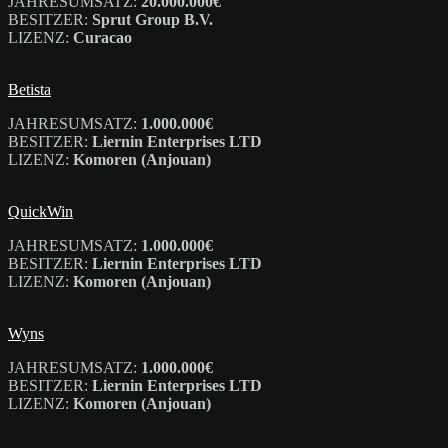
JAHRESUMSATZ:
20.000.000€
BESITZER:
Sprut Group B.V.
LIZENZ:
Curacao
Betista
JAHRESUMSATZ:
1.000.000€
BESITZER:
Liernin Enterprises LTD
LIZENZ:
Komoren (Anjouan)
QuickWin
JAHRESUMSATZ:
1.000.000€
BESITZER:
Liernin Enterprises LTD
LIZENZ:
Komoren (Anjouan)
Wyns
JAHRESUMSATZ:
1.000.000€
BESITZER:
Liernin Enterprises LTD
LIZENZ:
Komoren (Anjouan)