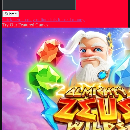
Submit
Click here to play online slots for real money.
Try Our Featured Games