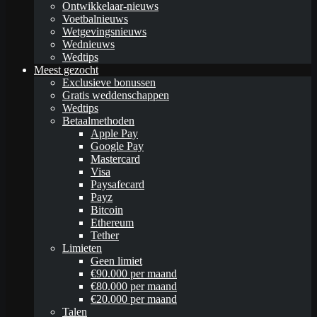
Ontwikkelaar-nieuws
Voetbalnieuws
Wetgevingsnieuws
Wednieuws
Wedtips
Meest gezocht
Exclusieve bonussen
Gratis weddenschappen
Wedtips
Betaalmethoden
Apple Pay
Google Pay
Mastercard
Visa
Paysafecard
Payz
Bitcoin
Ethereum
Tether
Limieten
Geen limiet
€90.000 per maand
€80.000 per maand
€20.000 per maand
Talen