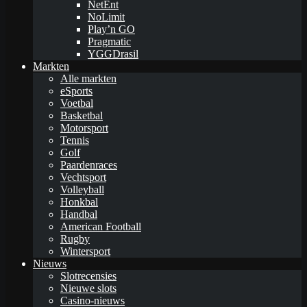
NetEnt
NoLimit
Play’n GO
Pragmatic
YGGDrasil
Markten
Alle markten
eSports
Voetbal
Basketbal
Motorsport
Tennis
Golf
Paardenraces
Vechtsport
Volleyball
Honkbal
Handbal
American Football
Rugby
Wintersport
Nieuws
Slotrecensies
Nieuwe slots
Casino-nieuws