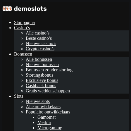
Startpagina
Casino’s
Alle casino’s
Beste casino’s
Nieuwe casino’s
Crypto casino’s
Bonussen
Alle bonussen
Nieuwe bonussen
Bonussen zonder storting
Stortingsbonus
Exclusieve bonus
Cashback bonus
Gratis weddenschappen
Slots
Nieuwe slots
Alle ontwikkelaars
Populaire ontwikkelaars
Gamomat
Merkur
Microgaming