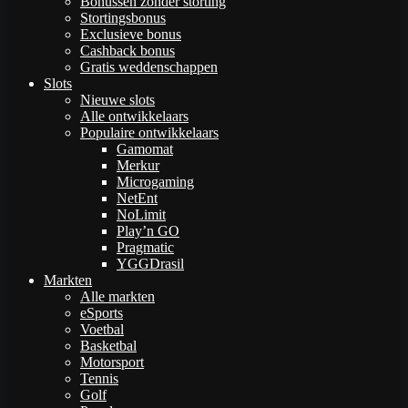
Bonussen zonder storting
Stortingsbonus
Exclusieve bonus
Cashback bonus
Gratis weddenschappen
Slots
Nieuwe slots
Alle ontwikkelaars
Populaire ontwikkelaars
Gamomat
Merkur
Microgaming
NetEnt
NoLimit
Play’n GO
Pragmatic
YGGDrasil
Markten
Alle markten
eSports
Voetbal
Basketbal
Motorsport
Tennis
Golf