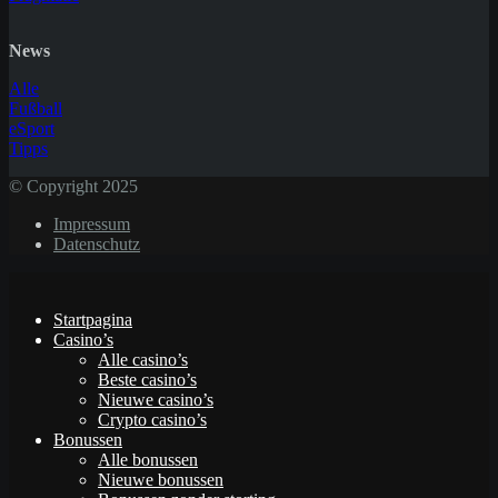
News
Alle
Fußball
eSport
Tip
p
s
© Copyright 2025
Impressum
Datenschutz
Startpagina
Casino’s
Alle casino’s
Beste casino’s
Nieuwe casino’s
Crypto casino’s
Bonussen
Alle bonussen
Nieuwe bonussen