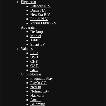
Eigenaren
Altacore N.V.
Dama N.V.
NewEra B.V.
Rabidi N.V.
Versus Odds B.V.
Apparaten
Desktop
Mobiel
Tablet
Smart TV
Valuta’s
EUR
USD
CHF
CAD
BRL
Ontwikkelaar
Pragmatic Play
Play’n GO
NetEnt
Nolimit City
Hacksaw
Amatic
BGaming