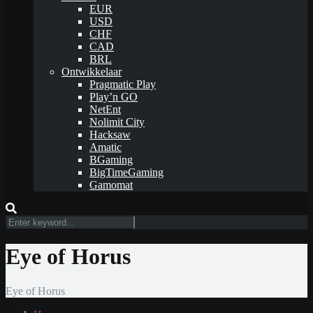
EUR
USD
CHF
CAD
BRL
Ontwikkelaar
Pragmatic Play
Play’n GO
NetEnt
Nolimit City
Hacksaw
Amatic
BGaming
BigTimeGaming
Gamomat
Eye of Horus
Eye of Horus