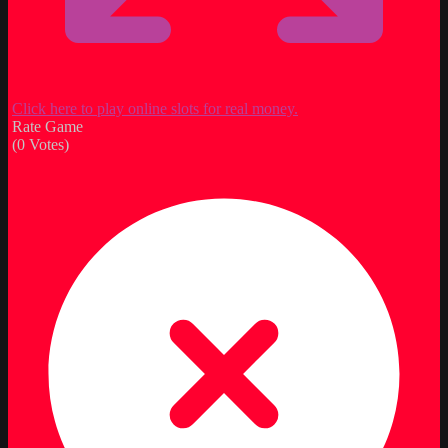
Click here to play online slots for real money.
Rate Game
(
0
Votes)