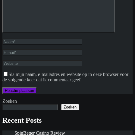
Sla mijn naam, e-mailadres en website op in deze browser voor
de volgende keer dat ik commentaar geef.
Zoeken
Zoeken
Recent Posts
SpinBetter Casino Review