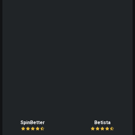
Sla mijn naam, e-mailadres en website op in
deze browser voor de volgende keer dat ik
commentaar geef.
SpinBetter
Betista