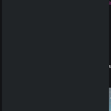
CryptoRush
200% bis
zu 2.500€
New Casinos
SpinBetter
Betist
JAHRESUMSATZ:
JAHRES
20.000.000€
1.000.00
BESITZER:
BESITZE
Sprut
Liernin
Group
Enterpri
B.V.
LTD
LIZENZ:
LIZENZ: