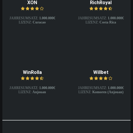
XON
RichRoyal
JAHRESUMSATZ:
1.000.000€
JAHRESUMSATZ:
1.000.000€
LIZENZ:
Curacao
LIZENZ:
Costa Rica
WinRolla
Willbet
JAHRESUMSATZ:
1.000.000€
JAHRESUMSATZ:
1.000.000€
LIZENZ:
Anjouan
LIZENZ:
Komoren (Anjouan)