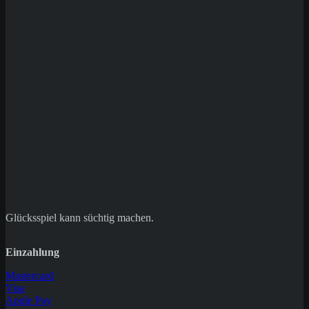
Glücksspiel kann süchtig machen.
Einzahlung
Mastercard
Visa
Apple Pay