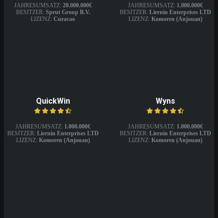
JAHRESUMSATZ:
20.000.000€
JAHRESUMSATZ:
1.000.000€
BESITZER:
Sprut Group B.V.
BESITZER:
Liernin Enterprises LTD
LIZENZ:
Curacao
LIZENZ:
Komoren (Anjouan)
QuickWin
Wyns
JAHRESUMSATZ:
1.000.000€
JAHRESUMSATZ:
1.000.000€
BESITZER:
Liernin Enterprises LTD
BESITZER:
Liernin Enterprises LTD
LIZENZ:
Komoren (Anjouan)
LIZENZ:
Komoren (Anjouan)