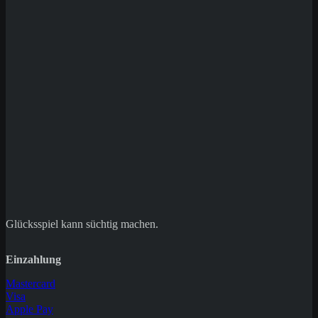
Glücksspiel kann süchtig machen.
Einzahlung
Mastercard
Visa
Apple Pay