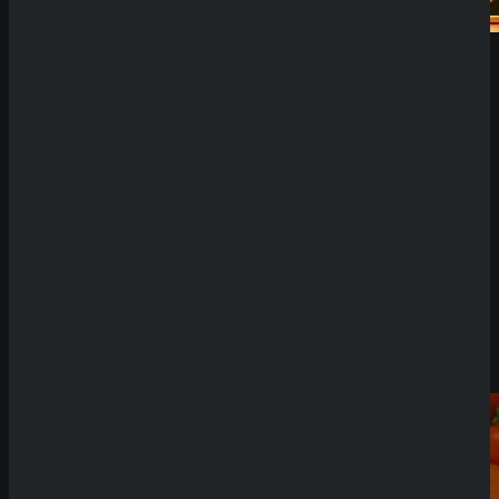
Try Demo
Try Demo