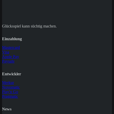
Glücksspiel kann süchtig machen.
Einzahlung
Mastercard
Visa
Apple Pay
Paysafe
Entwickler
Merkur
Novomatic
Play'n Go
Pragmatic
News