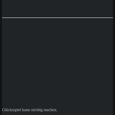
Glücksspiel kann süchtig machen.