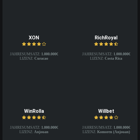
XON
RichRoyal
JAHRESUMSATZ:
1.000.000€
JAHRESUMSATZ:
1.000.000€
LIZENZ:
Curacao
LIZENZ:
Costa Rica
WinRolla
Willbet
JAHRESUMSATZ:
1.000.000€
JAHRESUMSATZ:
1.000.000€
LIZENZ:
Anjouan
LIZENZ:
Komoren (Anjouan)