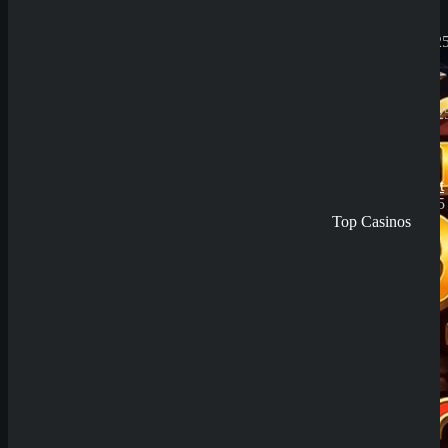
Nieuwe Gokkasten
Click here to play online slots for real money.
December 2025
Try Our Featured Games
2. december 202
Nieuwe Slots
November 2025 –
Volledig Overzicht
3. november 202
Nieuwe Slots
Oktober 2025 –
Compleet Overzicht
14. oktober 2025
Top Casinos