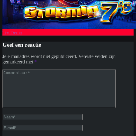
Try Demo
Geef een reactie
Je e-mailadres wordt niet gepubliceerd.
Vereiste velden zijn
gemarkeerd met
*