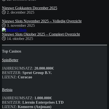
Nieuwe Gokkasten December 2025
2. december 2025
Nieuwe Slots November 2025 – Volledig Overzicht
3. november 2025
Nieuwe Slots Oktober 2025 – Compleet Overzicht
14. oktober 2025
Top Casinos
SpinBetter
JAHRESUMSATZ:
20.000.000€
BESITZER:
Sprut Group B.V.
LIZENZ:
Curacao
Betista
JAHRESUMSATZ:
1.000.000€
BESITZER:
Liernin Enterprises LTD
LIZENZ:
Komoren (Anjouan)