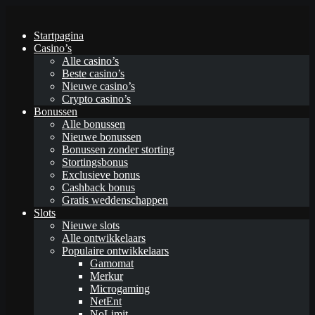
Startpagina
Casino’s
Alle casino’s
Beste casino’s
Nieuwe casino’s
Crypto casino’s
Bonussen
Alle bonussen
Nieuwe bonussen
Bonussen zonder storting
Stortingsbonus
Exclusieve bonus
Cashback bonus
Gratis weddenschappen
Slots
Nieuwe slots
Alle ontwikkelaars
Populaire ontwikkelaars
Gamomat
Merkur
Microgaming
NetEnt
NoLimit