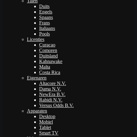
Talen
Duits
Engels
Spaans
Frans
Italiaans
Pools
Licenties
Curaçao
Comoren
Duitsland
Kahnawake
Malta
Costa Rica
Eigenaren
Altacore N.V.
Dama N.V.
NewEra B.V.
Rabidi N.V.
Versus Odds B.V.
Apparaten
Desktop
Mobiel
Tablet
Smart TV