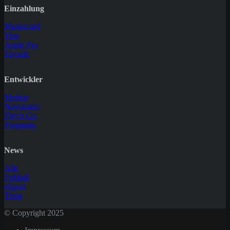
Einzahlung
Mastercard
Visa
Apple Pay
Paysafe
Entwickler
Merkur
Novomatic
Play'n Go
Pragmatic
News
Alle
Fußball
eSport
Tip
p
s
© Copyright 2025