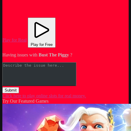
Play for Real
Play for Free
Having issues with
Bust The Piggy
?
Submit
Click here to play online slots for real money.
Try Our Featured Games