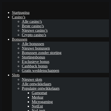
Startpagina
Casino’s
Alle casino’s
Beste casino’s
Nieuwe casino’s
Crypto casino’s
Bonussen
Alle bonussen
Nieuwe bonussen
Bonussen zonder storting
Stortingsbonus
Exclusieve bonus
Cashback bonus
Gratis weddenschappen
Slots
Nieuwe slots
Alle ontwikkelaars
Populaire ontwikkelaars
Gamomat
Merkur
Microgaming
NetEnt
NoLimit