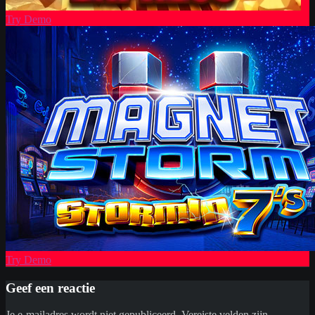
Try Demo
Try Demo
Geef een reactie
Je e-mailadres wordt niet gepubliceerd.
Vereiste velden zijn