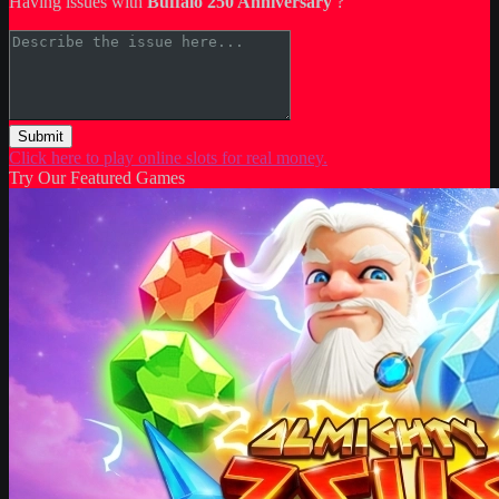
Having issues with
Buffalo 250 Anniversary
?
Submit
Click here to play online slots for real money.
Try Our Featured Games