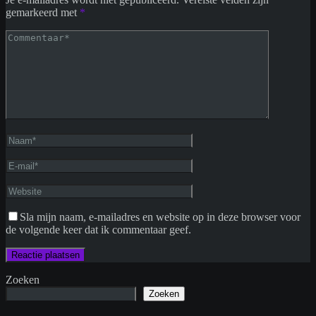
gemarkeerd met
*
Sla mijn naam, e-mailadres en website op in deze browser voor
de volgende keer dat ik commentaar geef.
Zoeken
Zoeken