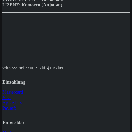
LIZENZ:
Komoren (Anjouan)
Glücksspiel kann süchtig machen.
Einzahlung
Mastercard
Visa
Apple Pay
Paysafe
Entwickler