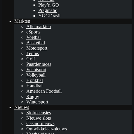
Play’n GO
Pragmatic
YGGDrasil
Markten
Alle markten
eSports
Voetbal
Basketbal
Motorsport
Tennis
Golf
Paardenraces
Vechtsport
Volleyball
Honkbal
Handbal
American Football
Rugby
Wintersport
Nieuws
Slotrecensies
Nieuwe slots
Casino-nieuws
Ontwikkelaar-nieuws