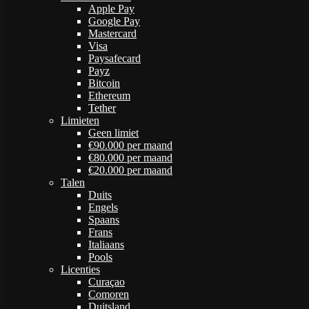
Apple Pay
Google Pay
Mastercard
Visa
Paysafecard
Payz
Bitcoin
Ethereum
Tether
Limieten
Geen limiet
€90.000 per maand
€80.000 per maand
€20.000 per maand
Talen
Duits
Engels
Spaans
Frans
Italiaans
Pools
Licenties
Curaçao
Comoren
Duitsland