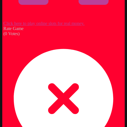
Click here to play online slots for real money.
Rate Game
(
0
Votes)