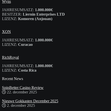
Wyns
JAHRESUMSATZ:
1.000.000€
BESITZER:
Liernin Enterprises LTD
LIZENZ:
Komoren (Anjouan)
XON
JAHRESUMSATZ:
1.000.000€
LIZENZ:
Curacao
RichRoyal
JAHRESUMSATZ:
1.000.000€
LIZENZ:
Costa Rica
Recent News
SpinBetter Casino Review
22. december 2025
Nieuwe Gokkasten December 2025
2. december 2025