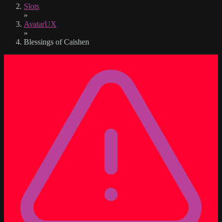
Slots
»
AvatarUX
»
Blessings of Caishen