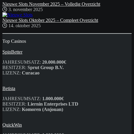
Nieuwe Slots November 2025 – Volledig Overzicht
3. november 2025
Nieuwe Slots Oktober 2025 – Compleet Overzicht
14. oktober 2025
Top Casinos
SpinBetter
JAHRESUMSATZ:
20.000.000€
BESITZER:
Sprut Group B.V.
LIZENZ:
Curacao
Betista
JAHRESUMSATZ:
1.000.000€
BESITZER:
Liernin Enterprises LTD
LIZENZ:
Komoren (Anjouan)
QuickWin