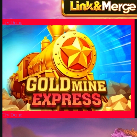
Try Demo
Try Demo