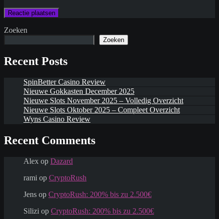
Zoeken
Zoeken
Recent Posts
SpinBetter Casino Review
Nieuwe Gokkasten December 2025
Nieuwe Slots November 2025 – Volledig Overzicht
Nieuwe Slots Oktober 2025 – Compleet Overzicht
Wyns Casino Review
Recent Comments
Alex
op
Dazard
rami
op
CryptoRush
Jens
op
CryptoRush: 200% bis zu 2.500€
Silizi
op
CryptoRush: 200% bis zu 2.500€