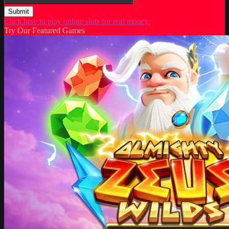
Submit
Click here to play online slots for real money.
Try Our Featured Games