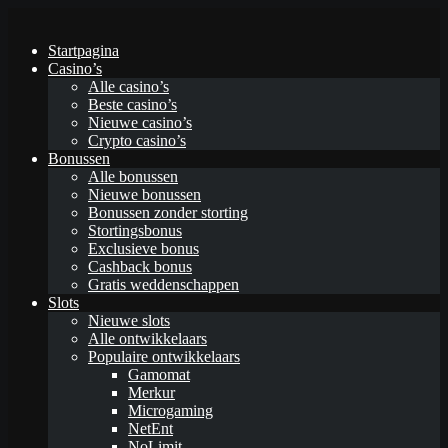
Startpagina
Casino’s
Alle casino’s
Beste casino’s
Nieuwe casino’s
Crypto casino’s
Bonussen
Alle bonussen
Nieuwe bonussen
Bonussen zonder storting
Stortingsbonus
Exclusieve bonus
Cashback bonus
Gratis weddenschappen
Slots
Nieuwe slots
Alle ontwikkelaars
Populaire ontwikkelaars
Gamomat
Merkur
Microgaming
NetEnt
NoLimit