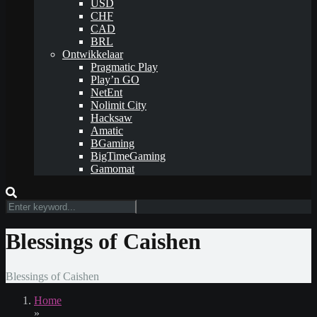
USD
CHF
CAD
BRL
Ontwikkelaar
Pragmatic Play
Play’n GO
NetEnt
Nolimit City
Hacksaw
Amatic
BGaming
BigTimeGaming
Gamomat
Blessings of Caishen
Blessings of Caishen
Home
»