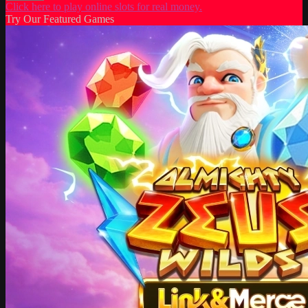
Click here to play online slots for real money.
Try Our Featured Games