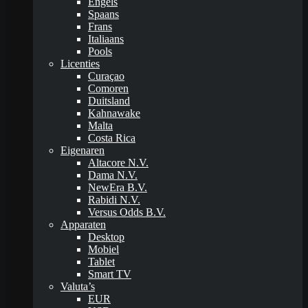
Engels
Spaans
Frans
Italiaans
Pools
Licenties
Curaçao
Comoren
Duitsland
Kahnawake
Malta
Costa Rica
Eigenaren
Altacore N.V.
Dama N.V.
NewEra B.V.
Rabidi N.V.
Versus Odds B.V.
Apparaten
Desktop
Mobiel
Tablet
Smart TV
Valuta’s
EUR