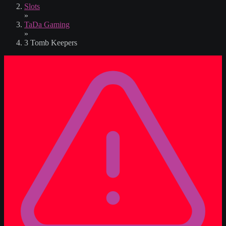
Slots
»
TaDa Gaming
»
3 Tomb Keepers