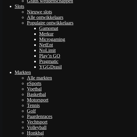
Gratis weddenschappen
Slots
Nieuwe slots
Alle ontwikkelaars
Populaire ontwikkelaars
Gamomat
Merkur
Microgaming
NetEnt
NoLimit
Play’n GO
Pragmatic
YGGDrasil
Markten
Alle markten
eSports
Voetbal
Basketbal
Motorsport
Tennis
Golf
Paardenraces
Vechtsport
Volleyball
Honkbal