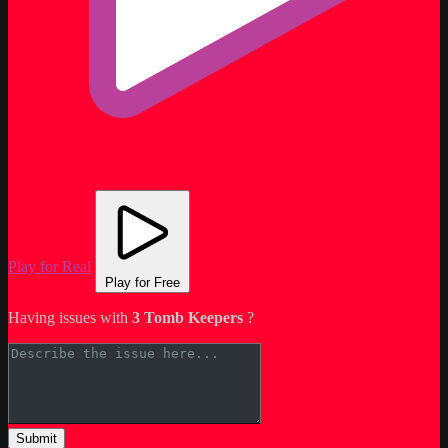
Play for Real
Play for Free
Having issues with
3 Tomb Keepers
?
Submit