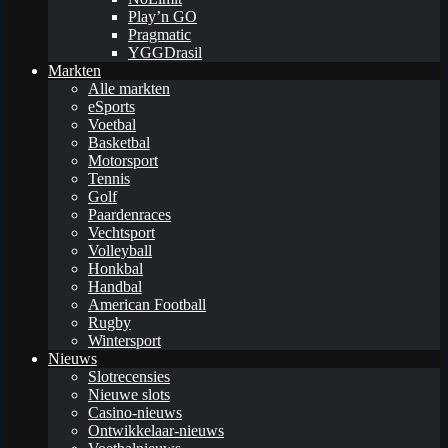
Play’n GO
Pragmatic
YGGDrasil
Markten
Alle markten
eSports
Voetbal
Basketbal
Motorsport
Tennis
Golf
Paardenraces
Vechtsport
Volleyball
Honkbal
Handbal
American Football
Rugby
Wintersport
Nieuws
Slotrecensies
Nieuwe slots
Casino-nieuws
Ontwikkelaar-nieuws