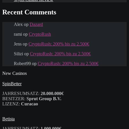
Recent Comments
Alex
op
Dazard
rami
op
CryptoRush
Jens
op
CryptoRush: 200% bis zu 2.500€
Silizi
op
CryptoRush: 200% bis zu 2.500€
Robert99
op
CryptoRush: 200% bis zu 2.500€
New Casinos
SpinBetter
JAHRESUMSATZ:
20.000.000€
BESITZER:
Sprut Group B.V.
LIZENZ:
Curacao
Betista
JAHRESUMSATZ:
1.000.000€