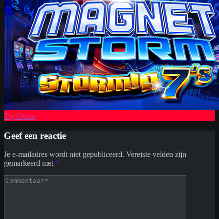
Try Demo
Geef een reactie
Je e-mailadres wordt niet gepubliceerd.
Vereiste velden zijn
gemarkeerd met
*