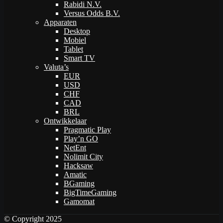
Rabidi N.V.
Versus Odds B.V.
Apparaten
Desktop
Mobiel
Tablet
Smart TV
Valuta’s
EUR
USD
CHF
CAD
BRL
Ontwikkelaar
Pragmatic Play
Play’n GO
NetEnt
Nolimit City
Hacksaw
Amatic
BGaming
BigTimeGaming
Gamomat
© Copyright 2025