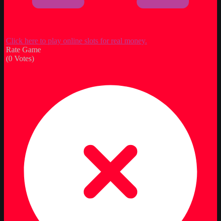
Click here to play online slots for real money.
Rate Game
(
0
Votes)