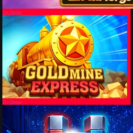
Try Demo
Try Demo