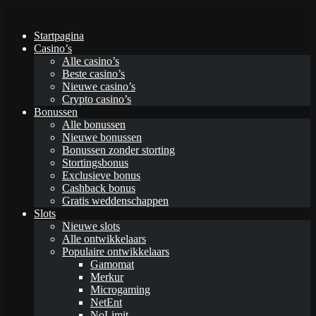
Startpagina
Casino’s
Alle casino’s
Beste casino’s
Nieuwe casino’s
Crypto casino’s
Bonussen
Alle bonussen
Nieuwe bonussen
Bonussen zonder storting
Stortingsbonus
Exclusieve bonus
Cashback bonus
Gratis weddenschappen
Slots
Nieuwe slots
Alle ontwikkelaars
Populaire ontwikkelaars
Gamomat
Merkur
Microgaming
NetEnt
NoLimit