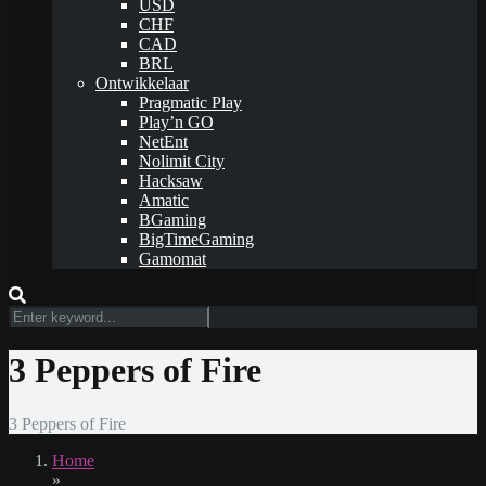
USD
CHF
CAD
BRL
Ontwikkelaar
Pragmatic Play
Play’n GO
NetEnt
Nolimit City
Hacksaw
Amatic
BGaming
BigTimeGaming
Gamomat
3 Peppers of Fire
3 Peppers of Fire
Home
»