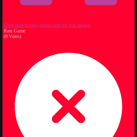
Click here to play online slots for real money.
Rate Game
(
0
Votes)