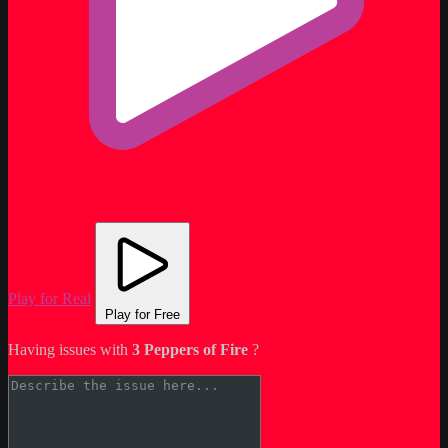
Play for Real
Play for Free
Having issues with
3 Peppers of Fire
?