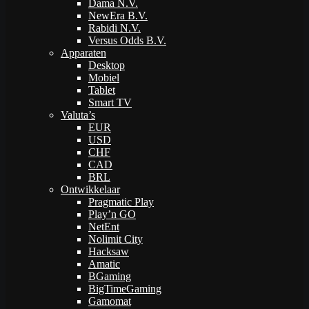
Dama N.V.
NewEra B.V.
Rabidi N.V.
Versus Odds B.V.
Apparaten
Desktop
Mobiel
Tablet
Smart TV
Valuta’s
EUR
USD
CHF
CAD
BRL
Ontwikkelaar
Pragmatic Play
Play’n GO
NetEnt
Nolimit City
Hacksaw
Amatic
BGaming
BigTimeGaming
Gamomat