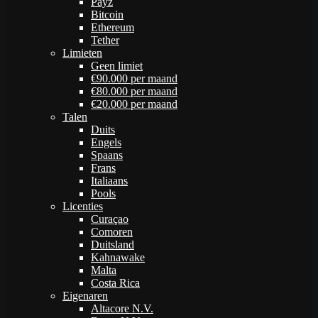
Payz
Bitcoin
Ethereum
Tether
Limieten
Geen limiet
€90.000 per maand
€80.000 per maand
€20.000 per maand
Talen
Duits
Engels
Spaans
Frans
Italiaans
Pools
Licenties
Curaçao
Comoren
Duitsland
Kahnawake
Malta
Costa Rica
Eigenaren
Altacore N.V.