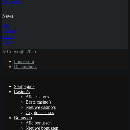
Pragmatic
News
Alle
Fußball
eSport
Tip
p
s
© Copyright 2025
Impressum
Datenschutz
Startpagina
Casino’s
Alle casino’s
Beste casino’s
Nieuwe casino’s
Crypto casino’s
Bonussen
Alle bonussen
Nieuwe bonussen