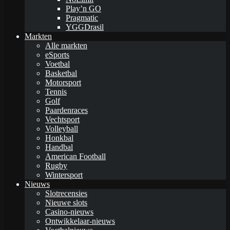
Play’n GO
Pragmatic
YGGDrasil
Markten
Alle markten
eSports
Voetbal
Basketbal
Motorsport
Tennis
Golf
Paardenraces
Vechtsport
Volleyball
Honkbal
Handbal
American Football
Rugby
Wintersport
Nieuws
Slotrecensies
Nieuwe slots
Casino-nieuws
Ontwikkelaar-nieuws