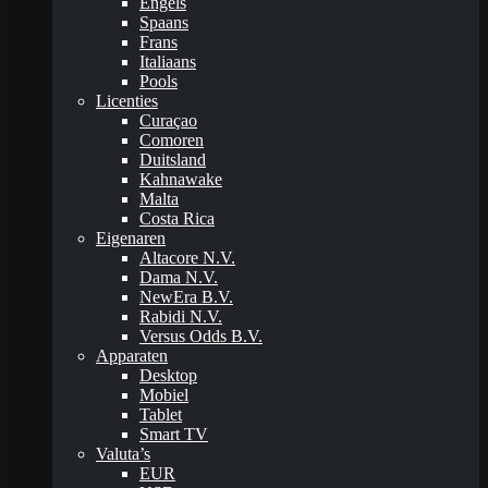
Engels
Spaans
Frans
Italiaans
Pools
Licenties
Curaçao
Comoren
Duitsland
Kahnawake
Malta
Costa Rica
Eigenaren
Altacore N.V.
Dama N.V.
NewEra B.V.
Rabidi N.V.
Versus Odds B.V.
Apparaten
Desktop
Mobiel
Tablet
Smart TV
Valuta’s
EUR