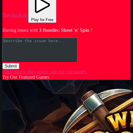
Play for Real
Play for Free
Having issues with
3 Bandits: Shoot 'n' Spin
?
Submit
Click here to play online slots for real money.
Try Our Featured Games