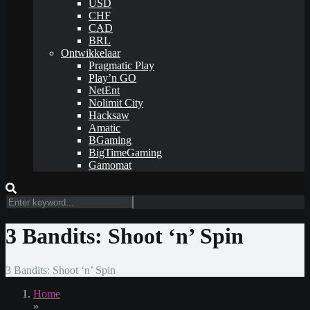
USD
CHF
CAD
BRL
Ontwikkelaar
Pragmatic Play
Play’n GO
NetEnt
Nolimit City
Hacksaw
Amatic
BGaming
BigTimeGaming
Gamomat
3 Bandits: Shoot ‘n’ Spin
3 Bandits: Shoot ‘n’ Spin
Home
»