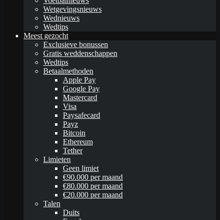
Voetbalnieuws
Wetgevingsnieuws
Wednieuws
Wedtips
Meest gezocht
Exclusieve bonussen
Gratis weddenschappen
Wedtips
Betaalmethoden
Apple Pay
Google Pay
Mastercard
Visa
Paysafecard
Payz
Bitcoin
Ethereum
Tether
Limieten
Geen limiet
€90.000 per maand
€80.000 per maand
€20.000 per maand
Talen
Duits