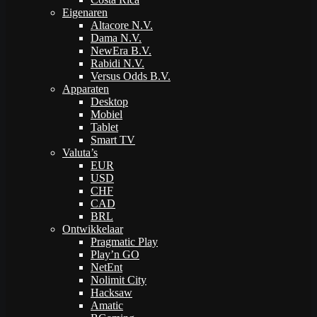
Eigenaren
Altacore N.V.
Dama N.V.
NewEra B.V.
Rabidi N.V.
Versus Odds B.V.
Apparaten
Desktop
Mobiel
Tablet
Smart TV
Valuta’s
EUR
USD
CHF
CAD
BRL
Ontwikkelaar
Pragmatic Play
Play’n GO
NetEnt
Nolimit City
Hacksaw
Amatic