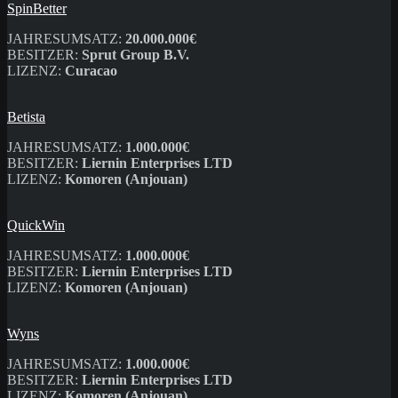
SpinBetter
JAHRESUMSATZ:
20.000.000€
BESITZER:
Sprut Group B.V.
LIZENZ:
Curacao
Betista
JAHRESUMSATZ:
1.000.000€
BESITZER:
Liernin Enterprises LTD
LIZENZ:
Komoren (Anjouan)
QuickWin
JAHRESUMSATZ:
1.000.000€
BESITZER:
Liernin Enterprises LTD
LIZENZ:
Komoren (Anjouan)
Wyns
JAHRESUMSATZ:
1.000.000€
BESITZER:
Liernin Enterprises LTD
LIZENZ:
Komoren (Anjouan)