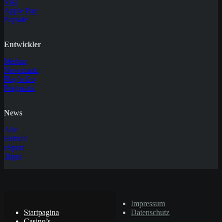
Visa
Apple Pay
Paysafe
Entwickler
Merkur
Novomatic
Play'n Go
Pragmatic
News
Alle
Fußball
eSport
Tip
p
s
© Copyright 2025
Impressum
Startpagina
Datenschutz
Casino’s