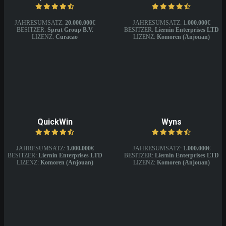
JAHRESUMSATZ:
20.000.000€
JAHRESUMSATZ:
1.000.000€
BESITZER:
Sprut Group B.V.
BESITZER:
Liernin Enterprises LTD
LIZENZ:
Curacao
LIZENZ:
Komoren (Anjouan)
QuickWin
Wyns
JAHRESUMSATZ:
1.000.000€
JAHRESUMSATZ:
1.000.000€
BESITZER:
Liernin Enterprises LTD
BESITZER:
Liernin Enterprises LTD
LIZENZ:
Komoren (Anjouan)
LIZENZ:
Komoren (Anjouan)