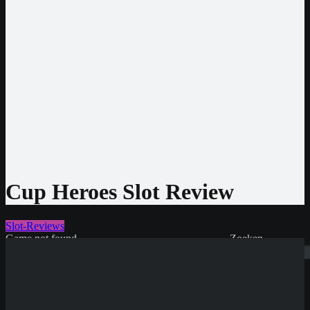
CHF
CAD
BRL
Ontwikkelaar
Pragmatic Play
Play’n GO
NetEnt
Nolimit City
Hacksaw
Amatic
BGaming
BigTimeGaming
Gamomat
Cup Heroes Slot Review
Slot-Reviews
Game not found
Zoeken
Cup Heroes
von
Hacksaw Gaming
ist ein
aufregender Slot, der anlässlich der
Copa América
2024
entwickelt wurde – eines der ältesten und
Recent
prestigeträchtigsten Fußballturniere der Welt. Die