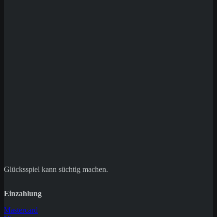
Glücksspiel kann süchtig machen.
Einzahlung
Mastercard