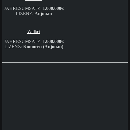
JAHRESUMSATZ:
1.000.000€
LIZENZ:
Anjouan
Willbet
JAHRESUMSATZ:
1.000.000€
LIZENZ:
Komoren (Anjouan)