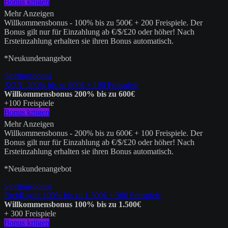
Bonus krijgen
Mehr Anzeigen
Willkommensbonus - 100% bis zu 500€ + 200 Freispiele. Der
Bonus gilt nur für Einzahlung ab €/$/£20 oder höher! Nach
Ersteinzahlung erhalten sie ihren Bonus automatisch.
*Neukundenangebot
Stortingsbonus
XON: 200% bis zu 600€ + 100 Freispiele
Willkommensbonus 200% bis zu 600€
+100 Freispiele
Bonus krijgen
Mehr Anzeigen
Willkommensbonus - 200% bis zu 600€ + 100 Freispiele. Der
Bonus gilt nur für Einzahlung ab €/$/£20 oder höher! Nach
Ersteinzahlung erhalten sie ihren Bonus automatisch.
*Neukundenangebot
Stortingsbonus
RichRoyal: 100% bis zu 1.500€ + 300 Freispiele
Willkommensbonus 100% bis zu 1.500€
+ 300 Freispiele
Bonus krijgen