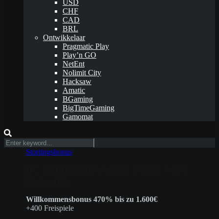
USD
CHF
CAD
BRL
Ontwikkelaar
Pragmatic Play
Play’n GO
NetEnt
Nolimit City
Hacksaw
Amatic
BGaming
BigTimeGaming
Gamomat
Stortingsbonus
BC Game: 470% bis zu 1.600€ + 400
Freispiele
Willkommensbonus 470% bis zu 1.600€
+400 Freispiele