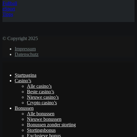
Fußball
eSport
Tip
p
s
© Copyright 2025
Impressum
Datenschutz
Startpagina
Casino’s
Alle casino’s
Beste casino’s
Nieuwe casino’s
Crypto casino’s
Bonussen
Alle bonussen
Nieuwe bonussen
Bonussen zonder storting
Stortingsbonus
Exclusieve bonus