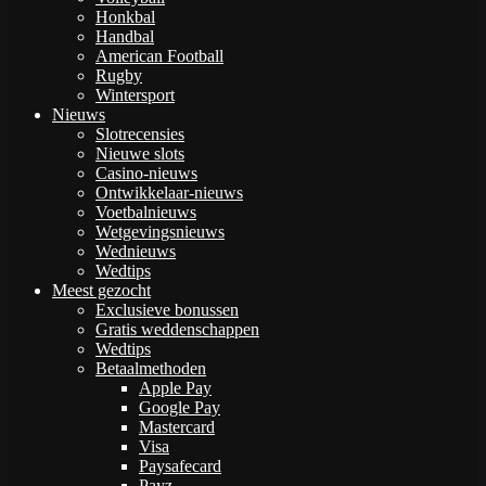
Honkbal
Handbal
American Football
Rugby
Wintersport
Nieuws
Slotrecensies
Nieuwe slots
Casino-nieuws
Ontwikkelaar-nieuws
Voetbalnieuws
Wetgevingsnieuws
Wednieuws
Wedtips
Meest gezocht
Exclusieve bonussen
Gratis weddenschappen
Wedtips
Betaalmethoden
Apple Pay
Google Pay
Mastercard
Visa
Paysafecard
Payz