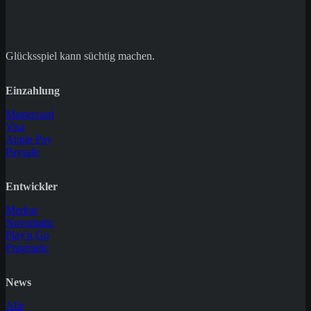
Glücksspiel kann süchtig machen.
Einzahlung
Mastercard
Visa
Apple Pay
Paysafe
Entwickler
Merkur
Novomatic
Play'n Go
Pragmatic
News
Alle