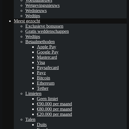
Voetbalnieuws
Wetgevingsnieuws
Wednieuws
Wedtips
Meest gezocht
Exclusieve bonussen
Gratis weddenschappen
Wedtips
Betaalmethoden
Apple Pay
Google Pay
Mastercard
Visa
Paysafecard
Payz
Bitcoin
Ethereum
Tether
Limieten
Geen limiet
€90.000 per maand
€80.000 per maand
€20.000 per maand
Talen
Duits