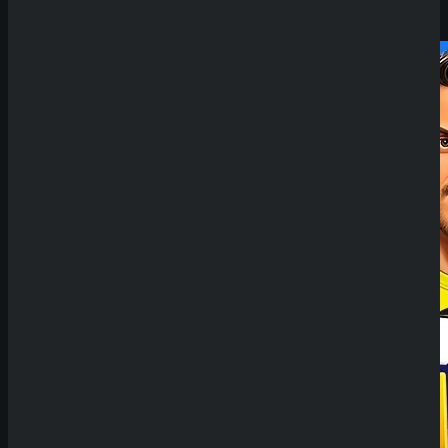
BGaming