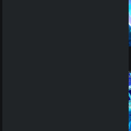
QuickWin
Wyns
Try Demo
Mystic Reels
BGaming
JAHRESUMSATZ:
JAHRES
1.000.000€
1.000.00
BESITZER:
BESITZE
Liernin
Liernin
Enterprises
Enterpri
LTD
LTD
LIZENZ:
LIZENZ:
Komoren
Komore
(Anjouan)
(Anjoua