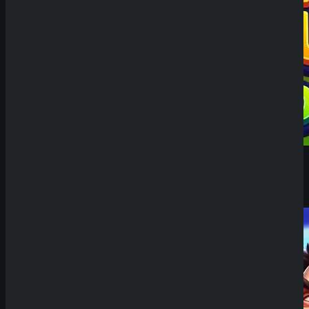
Try Demo
Penalty Duel with Julio Cesar
BGaming