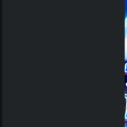
zu 2.500€
New Casinos
SpinBetter
Betist
JAHRESUMSATZ:
JAHRES
20.000.000€
1.000.00
BESITZER:
BESITZE
Sprut
Liernin
Group
Enterpri
B.V.
LTD
LIZENZ:
LIZENZ:
Curacao
Komore
(Anjoua