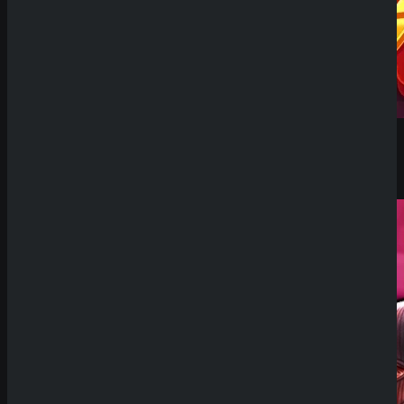
Try Demo
Sweet Samurai
BGaming