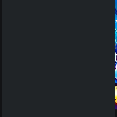
XON
RichR
JAHRESUMSATZ:
JAHRES
1.000.000€
1.000.00
LIZENZ:
LIZENZ:
Curacao
Costa
Rica
Recent News
SpinBetter Casino
Review
22. december
2025
Nieuwe Gokkasten
Try Demo
December 2025