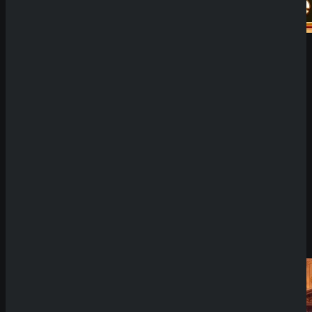
Try Demo
Try Demo