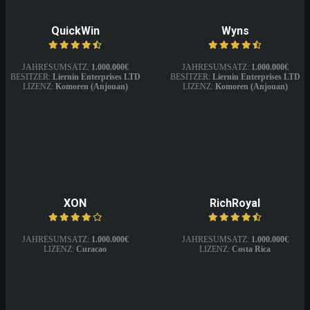
QuickWin
Wyns
JAHRESUMSATZ:
1.000.000€
JAHRESUMSATZ:
1.000.000€
BESITZER:
Liernin Enterprises LTD
BESITZER:
Liernin Enterprises LTD
LIZENZ:
Komoren (Anjouan)
LIZENZ:
Komoren (Anjouan)
XON
RichRoyal
JAHRESUMSATZ:
1.000.000€
JAHRESUMSATZ:
1.000.000€
LIZENZ:
Curacao
LIZENZ:
Costa Rica