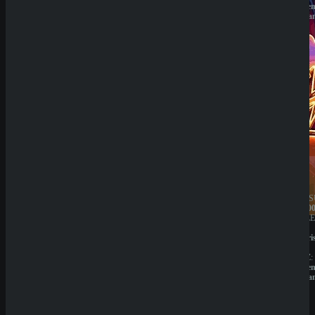
Curacao
Komore
(Anjoua
QuickWin
Wyns
JAHRESUMSATZ:
JAHRES
1.000.000€
1.000.00
BESITZER:
BESITZE
Liernin
Liernin
Enterprises
Enterpri
LTD
LTD
LIZENZ:
LIZENZ:
Komoren
Komore
(Anjouan)
(Anjoua