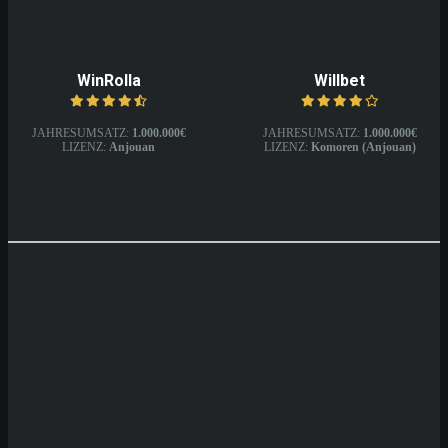
WinRolla
Willbet
JAHRESUMSATZ:
1.000.000€
JAHRESUMSATZ:
1.000.000€
LIZENZ:
Anjouan
LIZENZ:
Komoren (Anjouan)