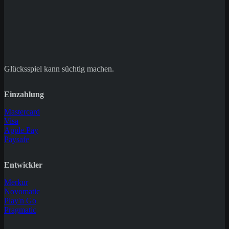
Glücksspiel kann süchtig machen.
Einzahlung
Mastercard
Visa
Apple Pay
Paysafe
Entwickler
Merkur
Novomatic
Play'n Go
Pragmatic