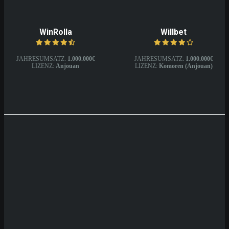
WinRolla
Willbet
JAHRESUMSATZ:
1.000.000€
JAHRESUMSATZ:
1.000.000€
LIZENZ:
Anjouan
LIZENZ:
Komoren (Anjouan)