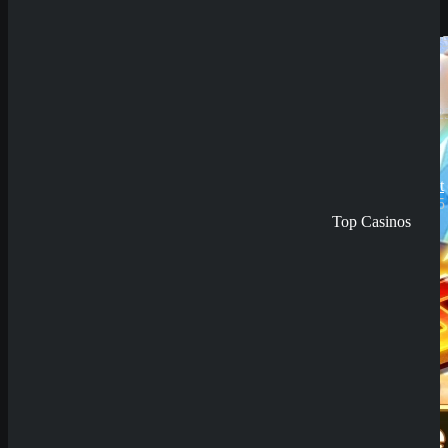
Nieuwe Gokkasten
Click here to play online slots for real money.
December 2025
Try Our Featured Games
2. december 202
Nieuwe Slots
November 2025 –
Volledig Overzicht
3. november 202
Nieuwe Slots
Oktober 2025 –
Compleet Overzicht
14. oktober 2025
Top Casinos