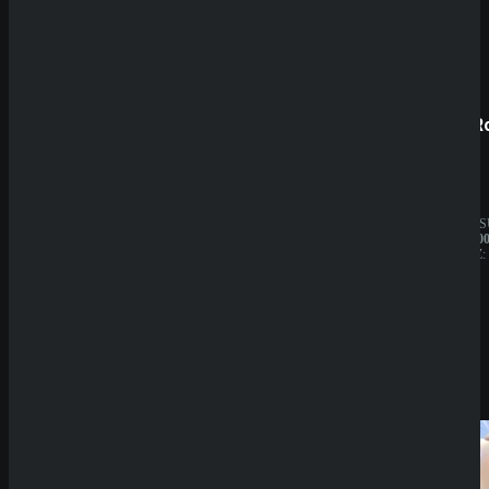
XON
RichR
Play for Real
Play for Free
JAHRESUMSATZ:
JAHRES
Having issues with
Pyramids of Mystery 2
?
1.000.000€
1.000.00
LIZENZ:
LIZENZ:
Curacao
Costa
Rica
Submit
Click here to play online slots for real money.
Recent News
Try Our Featured Games
SpinBetter Casino
Review
22. december
2025