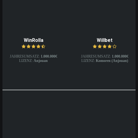
WinRolla
Willbet
JAHRESUMSATZ:
1.000.000€
JAHRESUMSATZ:
1.000.000€
LIZENZ:
Anjouan
LIZENZ:
Komoren (Anjouan)