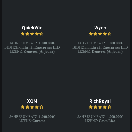
QuickWin
Wyns
JAHRESUMSATZ:
1.000.000€
JAHRESUMSATZ:
1.000.000€
BESITZER:
Liernin Enterprises LTD
BESITZER:
Liernin Enterprises LTD
LIZENZ:
Komoren (Anjouan)
LIZENZ:
Komoren (Anjouan)
XON
RichRoyal
JAHRESUMSATZ:
1.000.000€
JAHRESUMSATZ:
1.000.000€
LIZENZ:
Curacao
LIZENZ:
Costa Rica