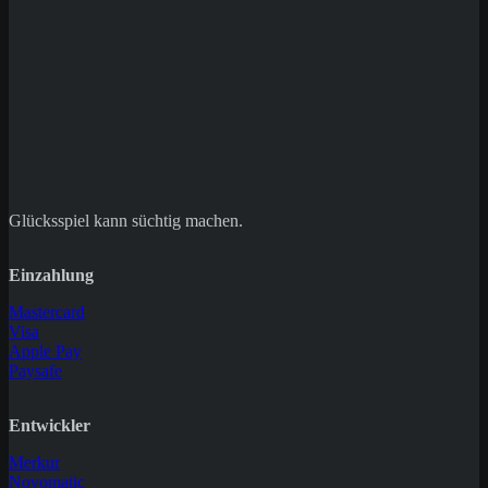
Glücksspiel kann süchtig machen.
Einzahlung
Mastercard
Visa
Apple Pay
Paysafe
Entwickler
Merkur
Novomatic