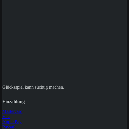
Glücksspiel kann süchtig machen.
Einzahlung
Mastercard
Visa
Apple Pay
Paysafe