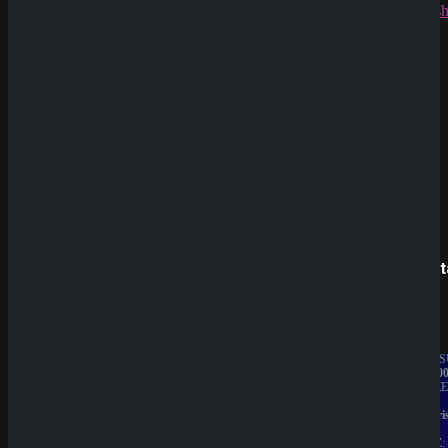
CryptoRush
200% bis
zu 2.500€
New Casinos
SpinBetter
Betist
JAHRESUMSATZ:
JAHRES
20.000.000€
1.000.00
BESITZER:
BESITZE
Sprut
Liernin
Group
Enterpri
B.V.
LTD
LIZENZ:
LIZENZ: