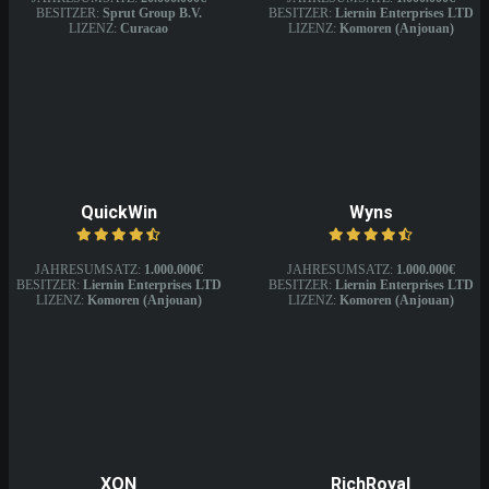
BESITZER:
Sprut Group B.V.
BESITZER:
Liernin Enterprises LTD
LIZENZ:
Curacao
LIZENZ:
Komoren (Anjouan)
QuickWin
Wyns
JAHRESUMSATZ:
1.000.000€
JAHRESUMSATZ:
1.000.000€
BESITZER:
Liernin Enterprises LTD
BESITZER:
Liernin Enterprises LTD
LIZENZ:
Komoren (Anjouan)
LIZENZ:
Komoren (Anjouan)
XON
RichRoyal