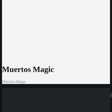
CHF
CAD
BRL
Ontwikkelaar
Pragmatic Play
Play’n GO
NetEnt
Nolimit City
Hacksaw
Amatic
BGaming
BigTimeGaming
Gamomat
Muertos Magic
Muertos Magic
Zoeken
Home
»
Slots
»