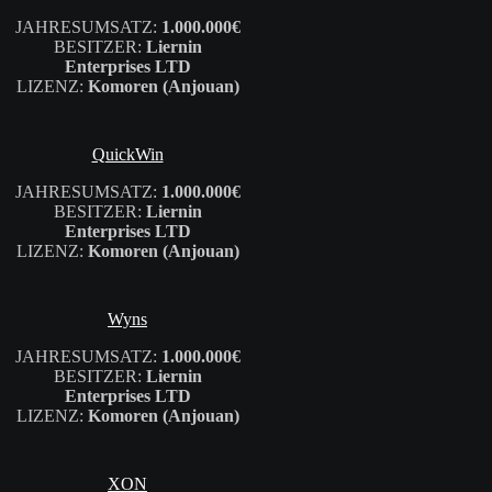
JAHRESUMSATZ:
1.000.000€
BESITZER:
Liernin
Enterprises LTD
LIZENZ:
Komoren (Anjouan)
QuickWin
JAHRESUMSATZ:
1.000.000€
BESITZER:
Liernin
Enterprises LTD
LIZENZ:
Komoren (Anjouan)
Wyns
JAHRESUMSATZ:
1.000.000€
BESITZER:
Liernin
Enterprises LTD
LIZENZ:
Komoren (Anjouan)
XON