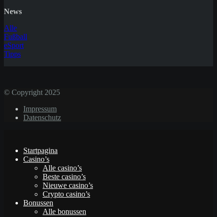
News
Alle
Fußball
eSport
Tip
p
s
© Copyright 2025
Impressum
Datenschutz
Startpagina
Casino’s
Alle casino’s
Beste casino’s
Nieuwe casino’s
Crypto casino’s
Bonussen
Alle bonussen