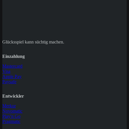
Glücksspiel kann süchtig machen.
Einzahlung
Mastercard
Visa
Apple Pay
Paysafe
Entwickler
Merkur
Novomatic
Play'n Go
Pragmatic