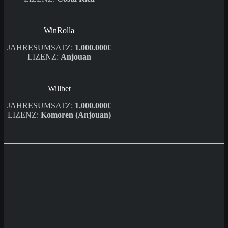
WinRolla
JAHRESUMSATZ:
1.000.000€
LIZENZ:
Anjouan
Willbet
JAHRESUMSATZ:
1.000.000€
LIZENZ:
Komoren (Anjouan)