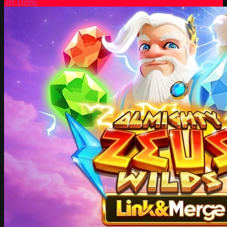
Try Demo