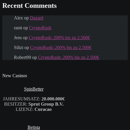
Recent Comments
Alex
op
Dazard
rami
op
CryptoRush
Jens
op
CryptoRush: 200% bis zu 2.500€
Silizi
op
CryptoRush: 200% bis zu 2.500€
Robert99
op
CryptoRush: 200% bis zu 2.500€
New Casinos
SpinBetter
JAHRESUMSATZ:
20.000.000€
BESITZER:
Sprut Group B.V.
LIZENZ:
Curacao
Betista