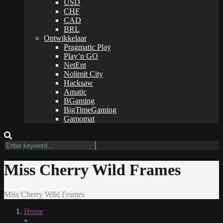
USD
CHF
CAD
BRL
Ontwikkelaar
Pragmatic Play
Play’n GO
NetEnt
Nolimit City
Hacksaw
Amatic
BGaming
BigTimeGaming
Gamomat
Miss Cherry Wild Frames
Miss Cherry Wild Frames
Home
»