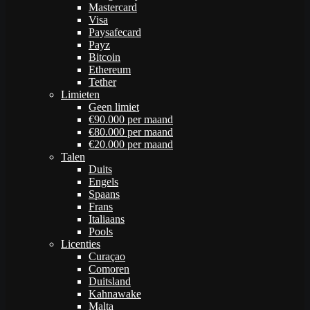
Mastercard
Visa
Paysafecard
Payz
Bitcoin
Ethereum
Tether
Limieten
Geen limiet
€90.000 per maand
€80.000 per maand
€20.000 per maand
Talen
Duits
Engels
Spaans
Frans
Italiaans
Pools
Licenties
Curaçao
Comoren
Duitsland
Kahnawake
Malta