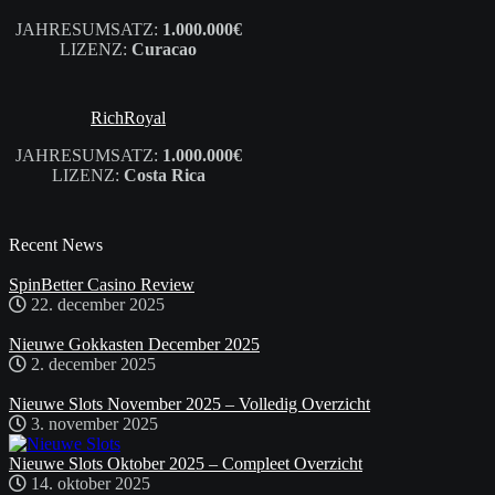
JAHRESUMSATZ:
1.000.000€
LIZENZ:
Curacao
RichRoyal
JAHRESUMSATZ:
1.000.000€
LIZENZ:
Costa Rica
Recent News
SpinBetter Casino Review
22. december 2025
Nieuwe Gokkasten December 2025
2. december 2025
Nieuwe Slots November 2025 – Volledig Overzicht
3. november 2025
Nieuwe Slots Oktober 2025 – Compleet Overzicht
14. oktober 2025