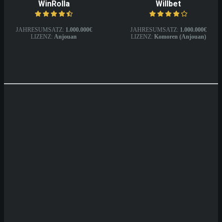
WinRolla
Willbet
JAHRESUMSATZ:
1.000.000€
JAHRESUMSATZ:
1.000.000€
LIZENZ:
Anjouan
LIZENZ:
Komoren (Anjouan)