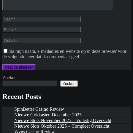
Sla mijn naam, e-mailadres en website op in deze browser voor
de volgende keer dat ik commentaar geef.
Zoeken
Zoeken
Recent Posts
SpinBetter Casino Review
Nieuwe Gokkasten December 2025
Nieuwe Slots November 2025 – Volledig Overzicht
Nieuwe Slots Oktober 2025 – Compleet Overzicht
Wyns Casino Review