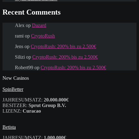
Recent Comments
Alex
op
Dazard
rami
op
CryptoRush
Jens
op
CryptoRush: 200% bis zu 2.500€
Silizi
op
CryptoRush: 200% bis zu 2.500€
Robert99
op
CryptoRush: 200% bis zu 2.500€
New Casinos
SpinBetter
JAHRESUMSATZ:
20.000.000€
BESITZER:
Sprut Group B.V.
LIZENZ:
Curacao
Betista
JAHRESUMSATZ:
1.000.000€