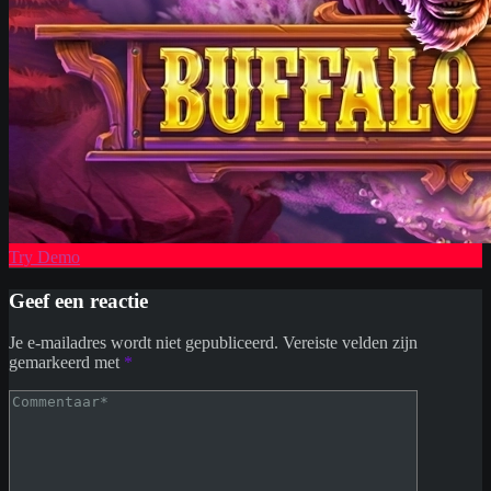
Try Demo
Geef een reactie
Je e-mailadres wordt niet gepubliceerd.
Vereiste velden zijn
gemarkeerd met
*