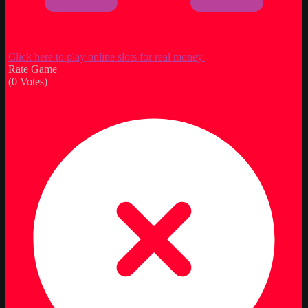
Click here to play online slots for real money.
Rate Game
(
0
Votes)