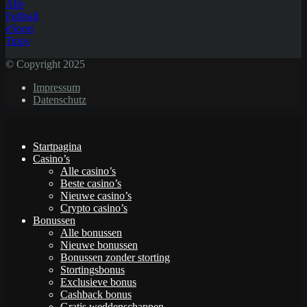
Alle
Fußball
eSport
Tip
p
s
© Copyright 2025
Impressum
Datenschutz
Startpagina
Casino’s
Alle casino’s
Beste casino’s
Nieuwe casino’s
Crypto casino’s
Bonussen
Alle bonussen
Nieuwe bonussen
Bonussen zonder storting
Stortingsbonus
Exclusieve bonus
Cashback bonus
Gratis weddenschappen