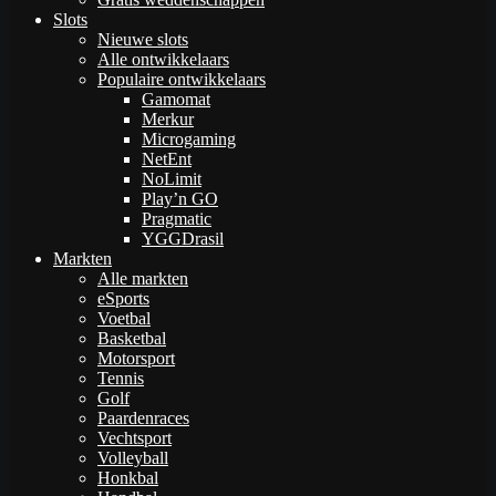
Slots
Nieuwe slots
Alle ontwikkelaars
Populaire ontwikkelaars
Gamomat
Merkur
Microgaming
NetEnt
NoLimit
Play’n GO
Pragmatic
YGGDrasil
Markten
Alle markten
eSports
Voetbal
Basketbal
Motorsport
Tennis
Golf
Paardenraces
Vechtsport
Volleyball
Honkbal