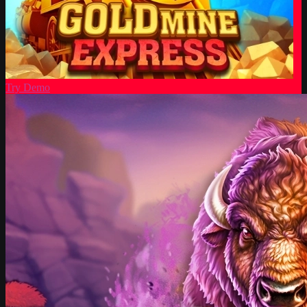
Try Demo