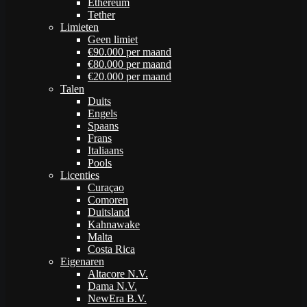
Ethereum
Tether
Limieten
Geen limiet
€90.000 per maand
€80.000 per maand
€20.000 per maand
Talen
Duits
Engels
Spaans
Frans
Italiaans
Pools
Licenties
Curaçao
Comoren
Duitsland
Kahnawake
Malta
Costa Rica
Eigenaren
Altacore N.V.
Dama N.V.
NewEra B.V.