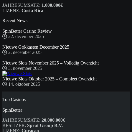
JAHRESUMSATZ:
1.000.000€
LIZENZ:
Costa Rica
Recent News
SpinBetter Casino Review
22. december 2025
Nieuwe Gokkasten December 2025
2. december 2025
Nieuwe Slots November 2025 – Volledig Overzicht
3. november 2025
Nieuwe Slots Oktober 2025 – Compleet Overzicht
14. oktober 2025
Top Casinos
SpinBetter
JAHRESUMSATZ:
20.000.000€
BESITZER:
Sprut Group B.V.
LIZENZ:
Curacao