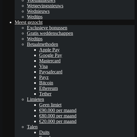
Voetbalnieuws
Wetgevingsnieuws
Wednieuws
Wedtips
Meest gezocht
Exclusieve bonussen
Gratis weddenschappen
Wedtips
Betaalmethoden
Apple Pay
Google Pay
Mastercard
Visa
Paysafecard
Payz
Bitcoin
Ethereum
Tether
Limieten
Geen limiet
€90.000 per maand
€80.000 per maand
€20.000 per maand
Talen
Duits