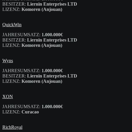
BESITZER:
Liernin Enterprises LTD
LIZENZ:
Komoren (Anjouan)
QuickWin
JAHRESUMSATZ:
1.000.000€
BESITZER:
Liernin Enterprises LTD
LIZENZ:
Komoren (Anjouan)
Wyns
JAHRESUMSATZ:
1.000.000€
BESITZER:
Liernin Enterprises LTD
LIZENZ:
Komoren (Anjouan)
XON
JAHRESUMSATZ:
1.000.000€
LIZENZ:
Curacao
RichRoyal