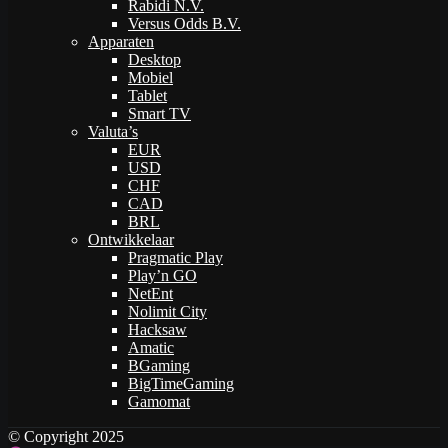
Rabidi N.V.
Versus Odds B.V.
Apparaten
Desktop
Mobiel
Tablet
Smart TV
Valuta’s
EUR
USD
CHF
CAD
BRL
Ontwikkelaar
Pragmatic Play
Play’n GO
NetEnt
Nolimit City
Hacksaw
Amatic
BGaming
BigTimeGaming
Gamomat
© Copyright 2025