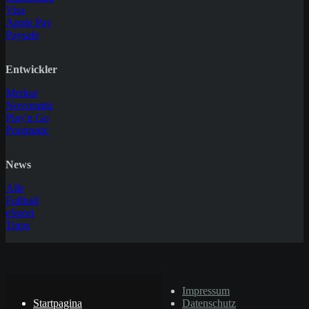
Visa
Apple Pay
Paysafe
Entwickler
Merkur
Novomatic
Play'n Go
Pragmatic
News
Alle
Fußball
eSport
Tip
p
s
© Copyright 2025
Impressum
Startpagina
Datenschutz