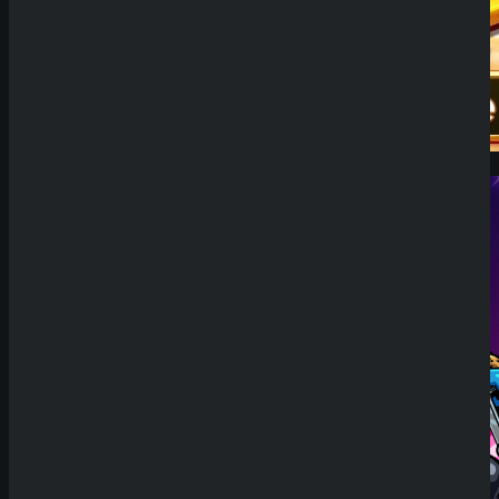
Try Demo