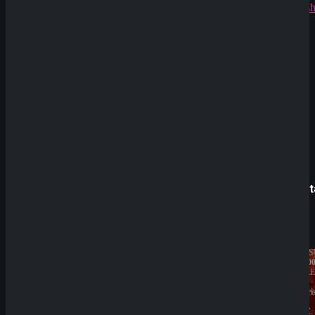
CryptoRush
200% bis
zu 2.500€
New Casinos
SpinBetter
Betist
JAHRESUMSATZ:
JAHRES
20.000.000€
1.000.00
BESITZER:
BESITZE
Sprut
Liernin
Group
Enterpri
B.V.
LTD
LIZENZ:
LIZENZ: