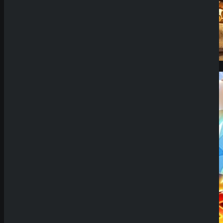
Try Demo