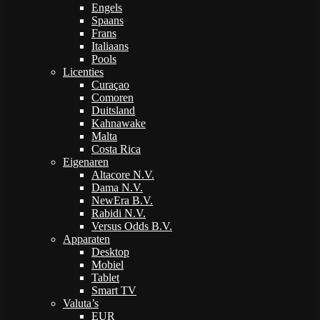
Engels
Spaans
Frans
Italiaans
Pools
Licenties
Curaçao
Comoren
Duitsland
Kahnawake
Malta
Costa Rica
Eigenaren
Altacore N.V.
Dama N.V.
NewEra B.V.
Rabidi N.V.
Versus Odds B.V.
Apparaten
Desktop
Mobiel
Tablet
Smart TV
Valuta’s
EUR