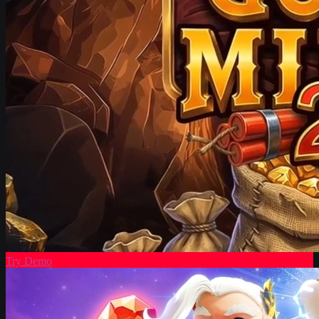
Try Demo