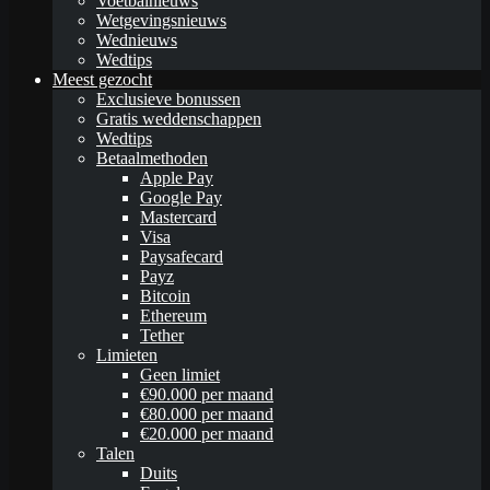
Voetbalnieuws
Wetgevingsnieuws
Wednieuws
Wedtips
Meest gezocht
Exclusieve bonussen
Gratis weddenschappen
Wedtips
Betaalmethoden
Apple Pay
Google Pay
Mastercard
Visa
Paysafecard
Payz
Bitcoin
Ethereum
Tether
Limieten
Geen limiet
€90.000 per maand
€80.000 per maand
€20.000 per maand
Talen
Duits