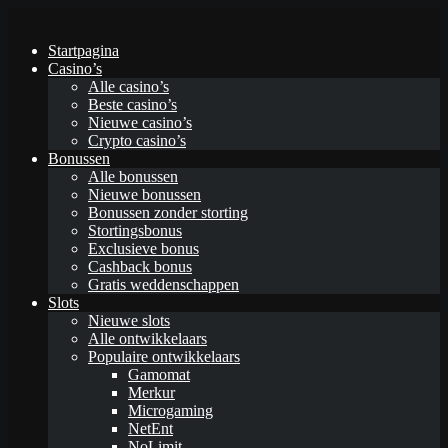
Startpagina
Casino’s
Alle casino’s
Beste casino’s
Nieuwe casino’s
Crypto casino’s
Bonussen
Alle bonussen
Nieuwe bonussen
Bonussen zonder storting
Stortingsbonus
Exclusieve bonus
Cashback bonus
Gratis weddenschappen
Slots
Nieuwe slots
Alle ontwikkelaars
Populaire ontwikkelaars
Gamomat
Merkur
Microgaming
NetEnt
NoLimit