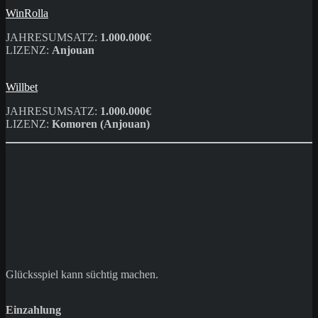
WinRolla
JAHRESUMSATZ:
1.000.000€
LIZENZ:
Anjouan
Willbet
JAHRESUMSATZ:
1.000.000€
LIZENZ:
Komoren (Anjouan)
Glücksspiel kann süchtig machen.
Einzahlung