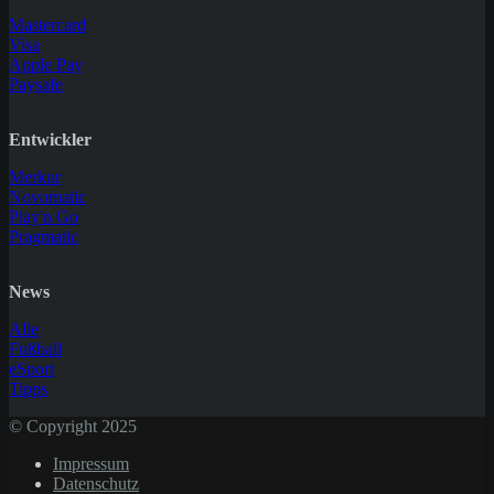
Mastercard
Visa
Apple Pay
Paysafe
Entwickler
Merkur
Novomatic
Play'n Go
Pragmatic
News
Alle
Fußball
eSport
Tip
p
s
© Copyright 2025
Impressum
Datenschutz