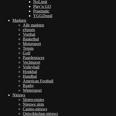
NoLimit
Play’n GO
Pragmatic
YGGDrasil
Markten
Alle markten
eSports
Voetbal
Basketbal
Motorsport
Tennis
Golf
Paardenraces
Vechtsport
Volleyball
Honkbal
Handbal
American Football
Rugby
Wintersport
Nieuws
Slotrecensies
Nieuwe slots
Casino-nieuws
Ontwikkelaar-nieuws