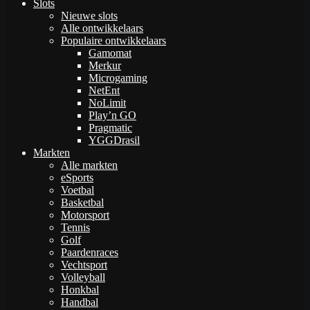
Slots
Nieuwe slots
Alle ontwikkelaars
Populaire ontwikkelaars
Gamomat
Merkur
Microgaming
NetEnt
NoLimit
Play’n GO
Pragmatic
YGGDrasil
Markten
Alle markten
eSports
Voetbal
Basketbal
Motorsport
Tennis
Golf
Paardenraces
Vechtsport
Volleyball
Honkbal
Handbal