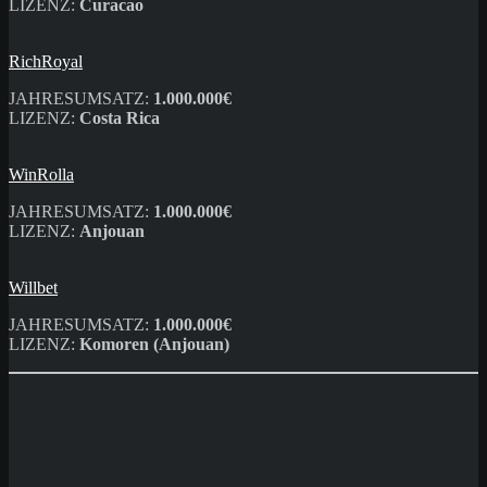
LIZENZ:
Curacao
RichRoyal
JAHRESUMSATZ:
1.000.000€
LIZENZ:
Costa Rica
WinRolla
JAHRESUMSATZ:
1.000.000€
LIZENZ:
Anjouan
Willbet
JAHRESUMSATZ:
1.000.000€
LIZENZ:
Komoren (Anjouan)