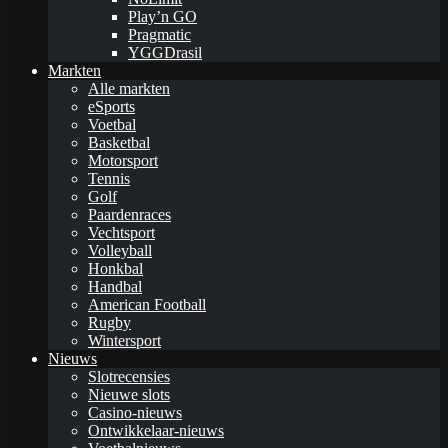
Play’n GO
Pragmatic
YGGDrasil
Markten
Alle markten
eSports
Voetbal
Basketbal
Motorsport
Tennis
Golf
Paardenraces
Vechtsport
Volleyball
Honkbal
Handbal
American Football
Rugby
Wintersport
Nieuws
Slotrecensies
Nieuwe slots
Casino-nieuws
Ontwikkelaar-nieuws