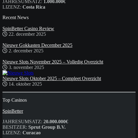
JAHRESUMSATZ:
1.000.000€
LIZENZ:
Costa Rica
Recent News
SpinBetter Casino Review
22. december 2025
Nieuwe Gokkasten December 2025
2. december 2025
Nieuwe Slots November 2025 – Volledig Overzicht
3. november 2025
Nieuwe Slots Oktober 2025 – Compleet Overzicht
14. oktober 2025
Top Casinos
SpinBetter
JAHRESUMSATZ:
20.000.000€
BESITZER:
Sprut Group B.V.
LIZENZ:
Curacao