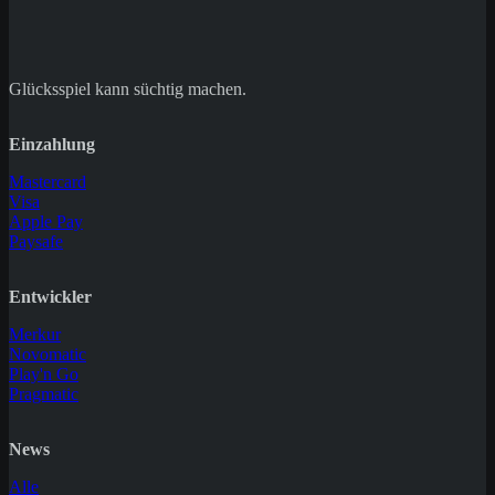
Glücksspiel kann süchtig machen.
Einzahlung
Mastercard
Visa
Apple Pay
Paysafe
Entwickler
Merkur
Novomatic
Play'n Go
Pragmatic
News
Alle